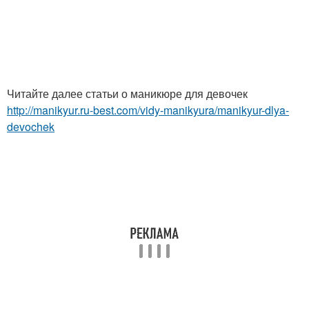
Читайте далее статьи о маникюре для девочек
http://manikyur.ru-best.com/vidy-manikyura/manikyur-dlya-
devochek