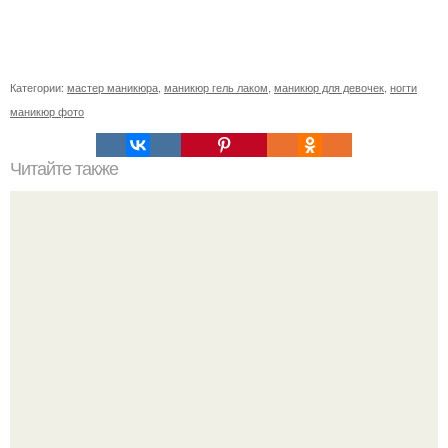
Категории:
мастер маникюра
,
маникюр гель лаком
,
маникюр для девочек
,
ногти
маникюр фото
Читайте также
Дорогие девушки? Акция!