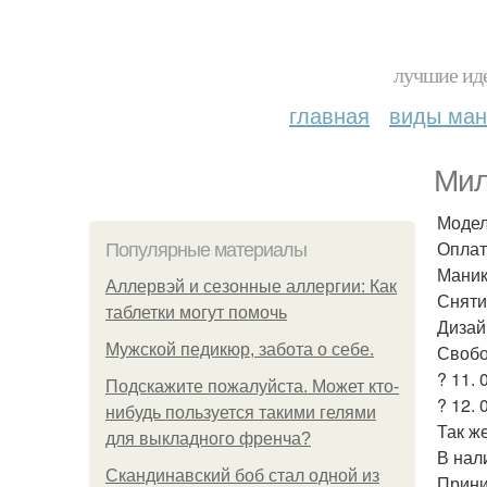
лучшие иде
главная
виды ма
Мил
Модел
Оплат
Популярные материалы
Маник
Аллервэй и сезонные аллергии: Как
Сняти
таблетки могут помочь
Дизайн
Мужской педикюр, забота о себе.
Свобо
? 11. 0
Подскажите пожалуйста. Может кто-
? 12. 0
нибудь пользуется такими гелями
Так же
для выкладного френча?
В нал
Скандинавский боб стал одной из
Прини