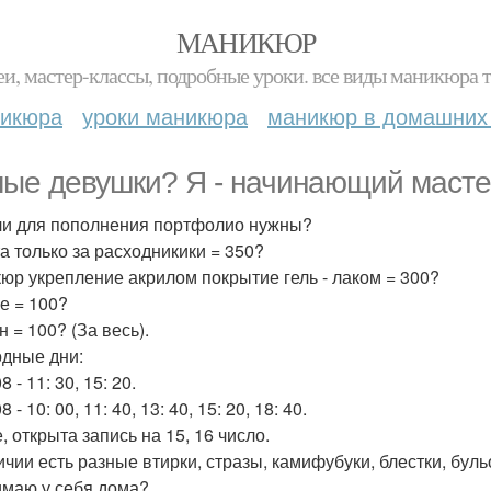
МАНИКЮР
и, мастер-классы, подробные уроки. все виды маникюра т
никюра
уроки маникюра
маникюр в домашних
ые девушки? Я - начинающий масте
и для пополнения портфолио нужны?
а только за расходникики = 350?
юр укрепление акрилом покрытие гель - лаком = 300?
е = 100?
 = 100? (За весь).
дные дни:
8 - 11: 30, 15: 20.
8 - 10: 00, 11: 40, 13: 40, 15: 20, 18: 40.
, открыта запись на 15, 16 число.
ичии есть разные втирки, стразы, камифубуки, блестки, буль
маю у себя дома?