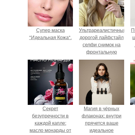
Супер маска
Ультрареалистичный
П
"Идеальная Кожа".
дорогой лайфстайл
селфи снимок на
фронтальную
камеру.
Секрет
Магия в чёрных
безупречности в
флаконах: внутри
каждой капле:
прячется ваше
масло монарды от
идеальное