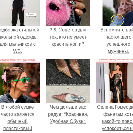
одборка стильной
? 5. Советов для
Вспомните ва
школьной одежды
тех, кто не умеет
настоящего
для мальчиков с
красить ногти?
успешного
WB.
мужчины.
В любой сумке
Чем дольше вас
Селена Гомес д
часто валяется
радует "Красивая,
фанатам хот
обычный
Удобная Обувь".
какой-то пово
пластиковый
успокоиться н