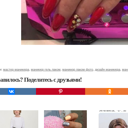
и:
мастер маникюра
,
маникюр гель лаком
,
маникюр лаком фото
,
дизайн маникюра
,
ман
авилось? Поделитесь с друзьями!