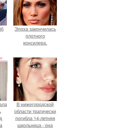
йб
Эпоха закончилась
плотного
консилера.
ала
В нижегородской
ь
области трагически
д
погибла 14-летняя
а
школьница - она