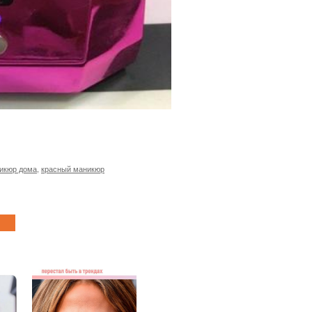
икюр дома
,
красный маникюр