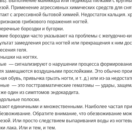
вь). Выполнение маникюра или педикюра пилками с крупн
зой. Применение агрессивных химических средств для снят
такт с агрессивной бытовой химией. Недостаток кальция. х
признаков грибкового поражения ногтей.
еречные бороздки и бугорки.
кие бороздки часто указывают на проблемы с желудочно-к
ультат замедления роста ногтей или прекращения к ним до
есения геля.
нышки на ногтях.
ые — cигнализируют о нарушении процесса формирования
тя замещаются воздушными прослойками. Это обычно проис
ная обувь, привычка грызть ногти, и т. д.) или из-за недоста
ные — это посттравматические гематомы — удары, защемлен
 же один из симптомов эндокардита.
дольные полоски.
ают единичными и множественными. Наиболее частая при
безвоживание. Обратите внимание, что обезвоживание мож
езой. Или просто следствием выпаривания воды из ногтев
ки лака. Или и тем, и тем.