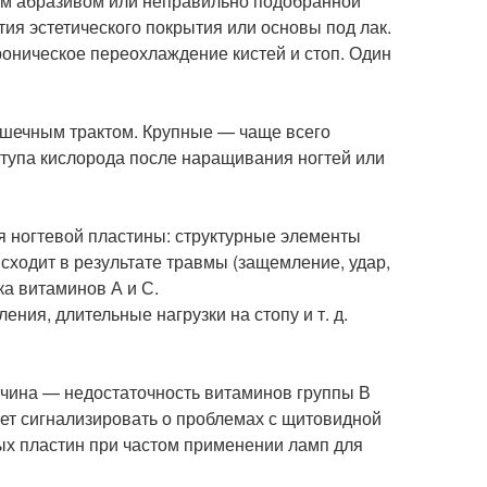
ым абразивом или неправильно подобранной
ия эстетического покрытия или основы под лак.
роническое переохлаждение кистей и стоп. Один
ишечным трактом. Крупные — чаще всего
ступа кислорода после наращивания ногтей или
 ногтевой пластины: структурные элементы
ходит в результате травмы (защемление, удар,
тка витаминов А и С.
ия, длительные нагрузки на стопу и т. д.
чина — недостаточность витаминов группы В
ет сигнализировать о проблемах с щитовидной
ых пластин при частом применении ламп для