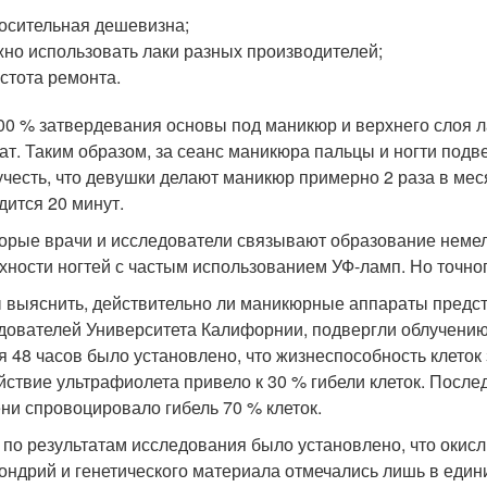
осительная дешевизна;
но использовать лаки разных производителей;
стота ремонта.
00 % затвердевания основы под маникюр и верхнего слоя л
ат. Таким образом, за сеанс маникюра пальцы и ногти подв
учесть, что девушки делают маникюр примерно 2 раза в мес
дится 20 минут.
орые врачи и исследователи связывают образование нем
хности ногтей с частым использованием УФ-ламп. Но точног
 выяснить, действительно ли маникюрные аппараты предст
дователей Университета Калифорнии, подвергли облучению
я 48 часов было установлено, что жизнеспособность клеток
йствие ультрафиолета привело к 30 % гибели клеток. Посл
ни спровоцировало гибель 70 % клеток.
 по результатам исследования было установлено, что окис
ондрий и генетического материала отмечались лишь в едини