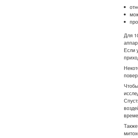
отн
мож
про
Для 1
аппар
Если 
прихо
Некот
повер
Чтобы
иссле
Спуст
возде
време
Также
митох