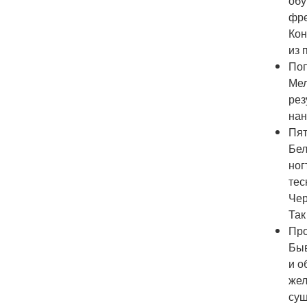
обу
фре
Кон
из 
Поп
Мел
рез
нан
Пят
Бел
ног
тес
Чер
Так
Про
Быв
и о
жел
суш