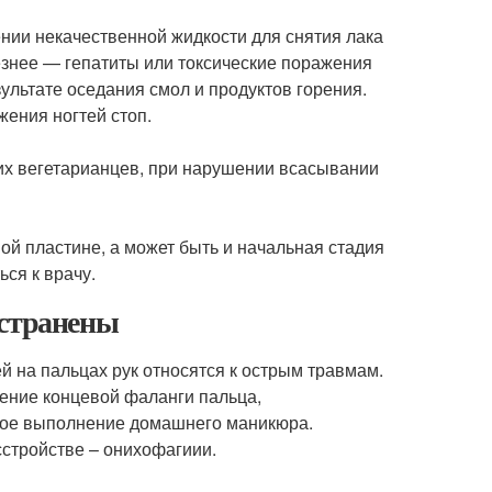
нии некачественной жидкости для снятия лака
ёзнее — гепатиты или токсические поражения
зультате оседания смол и продуктов горения.
ения ногтей стоп.
гих вегетарианцев, при нарушении всасывании
.
й пластине, а может быть и начальная стадия
ся к врачу.
остранены
й на пальцах рук относятся к острым травмам.
ение концевой фаланги пальца,
ное выполнение домашнего маникюра.
сстройстве – онихофагиии.