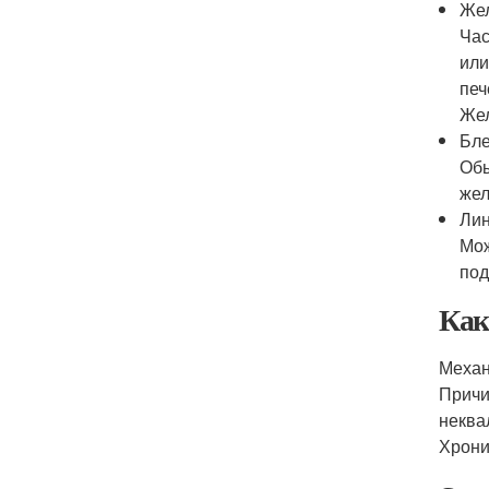
Жел
Час
или
печ
Жел
Бле
Обы
жел
Лин
Мож
под
Как
Механ
Причи
неква
Хрони