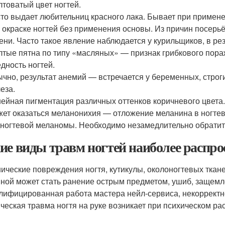
товатый цвет ногтей.
то выдает любительниц красного лака. Бывает при примене
 окраске ногтей без применения основы. Из причин посерь
ени. Часто такое явление наблюдается у курильщиков, в ре
тые пятна по типу «масляных» — признак грибкового пораж
дность ногтей.
чно, результат анемий — встречается у беременных, стро
еза.
ейная пигментация различных оттенков коричневого цвета
ет оказаться меланонихия — отложение меланина в ногтево
ногтевой меланомы. Необходимо незамедлительно обратить
ие виды травм ногтей наиболее распр
ические повреждения ногтя, кутикулы, околоногтевых ткане
ной может стать ранение острым предметом, ушиб, защемл
лифицированная работа мастера нейл-сервиса, некоррект
ческая травма ногтя на руке возникает при психическом ра