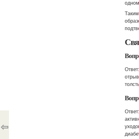
одном
Таким
образ
подтв
Свя
Вопр
Ответ
отрыв
толст
Вопр
Ответ
актив
⇦
уходо
диабет