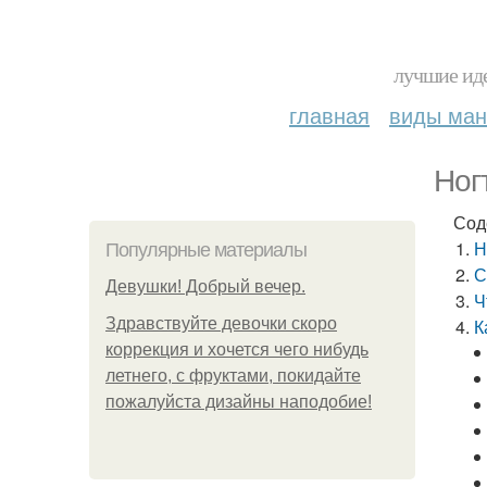
лучшие иде
главная
виды ма
Ног
Сод
Н
Популярные материалы
С
Девушки! Добрый вечер.
Ч
Здравствуйте девочки скоро
К
коррекция и хочется чего нибудь
летнего, с фруктами, покидайте
пожалуйста дизайны наподобие!