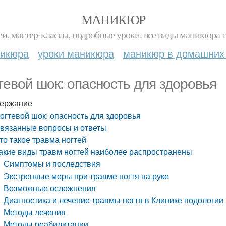
МАНИКЮР
и, мастер-классы, подробные уроки. все виды маникюра т
никюра
уроки маникюра
маникюр в домашних
тевой шок: опасность для здоровья
ержание
огтевой шок: опасность для здоровья
вязанные вопросы и ответы
то такое травма ногтей
акие виды травм ногтей наиболее распространены
Симптомы и последствия
Экстренные меры при травме ногтя на руке
Возможные осложнения
Диагностика и лечение травмы ногтя в Клинике подологии
Методы лечения
Методы реабилитации