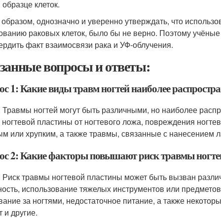
 образце клеток.
 образом, однозначно и уверенно утверждать, что использ
ованию раковых клеток, было бы не верно. Поэтому учёные
ердить факт взаимосвязи рака и УФ-облучения.
занные вопросы и ответы:
ос 1: Какие виды травм ногтей наиболее распростр
: Травмы ногтей могут быть различными, но наиболее рас
 ногтевой пластины от ногтевого ложа, повреждения ногтев
ым или хрупким, а также травмы, связанные с нанесением л
ос 2: Какие факторы повышают риск травмы ногте
: Риск травмы ногтевой пластины может быть вызван разли
ность, использование тяжелых инструментов или предмето
вание за ногтями, недостаточное питание, а также некоторы
 и другие.