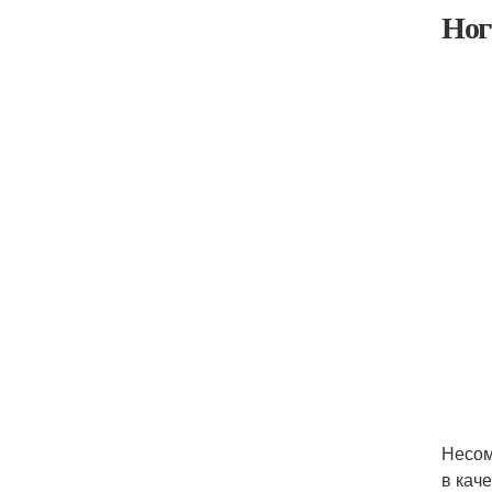
Ног
Несом
в кач