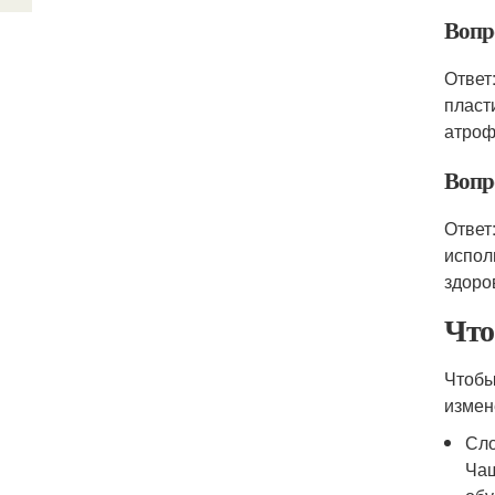
Вопр
Ответ
пласт
атроф
Вопр
Ответ
испол
здоро
Что
Чтобы
измен
Сло
Чащ