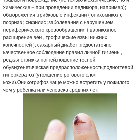
химические – при проведении педикюра, например);
обморожения ;грибковые инфекции ( онихомикоз );
псориаз ; сифилис ;заболевания с нарушением
периферического кровообращения ( варикозное
расширение вен , трофические язвы нижних
конечностей ); сахарный диабет ;недостаточно
качественное соблюдение правил личной гигиены,
редкая стрижка ногтей;ношение тесной
обуви;генетическая предрасположенность;подногтевой
гиперкератоз (утолщение рогового слоя
кожи).Онихогрифоз чаще можно встретить у пожилого,
чем у ребенка или человека средних лет.