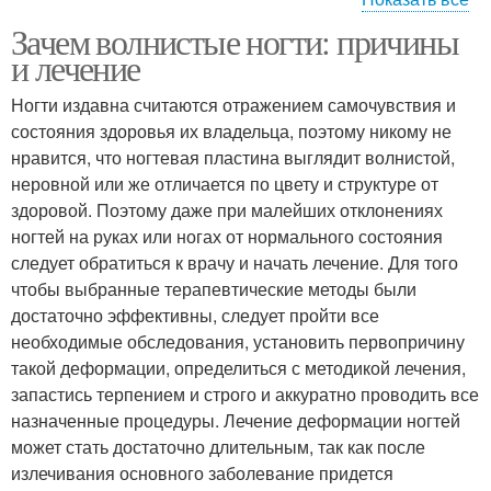
Зачем волнистые ногти: причины
Ноготь на руке
Ноготь на ноге
и лечение
Ногти издавна считаются отражением самочувствия и
состояния здоровья их владельца, поэтому никому не
нравится, что ногтевая пластина выглядит волнистой,
Ногти в клинике
Операции на ногтях
неровной или же отличается по цвету и структуре от
здоровой. Поэтому даже при малейших отклонениях
ногтей на руках или ногах от нормального состояния
следует обратиться к врачу и начать лечение. Для того
Нездоровые ногти
чтобы выбранные терапевтические методы были
достаточно эффективны, следует пройти все
необходимые обследования, установить первопричину
такой деформации, определиться с методикой лечения,
запастись терпением и строго и аккуратно проводить все
назначенные процедуры. Лечение деформации ногтей
может стать достаточно длительным, так как после
излечивания основного заболевание придется