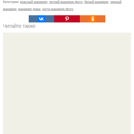
Категории:
красный маникюр
,
летний маникюр фото
,
белый маникюр
,
черный
маникюр
,
маникюр дома
,
ногти маникюр фото
Читайте также
Когда стричь ногти к деньгам. 33 народные приметы,
чтобы привлечь деньги в дом.