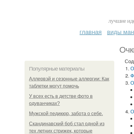
лучшие иде
главная
виды ма
Очк
Сод
О
Популярные материалы
Ф
Аллервэй и сезонные аллергии: Как
О
таблетки могут помочь
У всех есть в детстве фото в
одуванчиках?
О
Мужской педикюр, забота о себе.
Скандинавский боб стал одной из
тех летних стрижек, которые