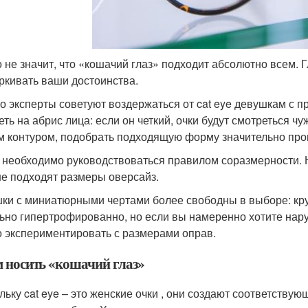
о не значит, что «кошачий глаз» подходит абсолютно всем. Г
ркивать ваши достоинства.
о эксперты советуют воздержаться от cat eye девушкам с 
еть на абрис лица: если он четкий, очки будут смотреться ч
м контуром, подобрать подходящую форму значительно про
 необходимо руководствоваться правилом соразмерности. 
е подходят размеры оверсайз.
ки с миниатюрными чертами более свободны в выборе: кру
ьно гипертрофированно, но если вы намеренно хотите нар
 экспериментировать с размерами оправ.
м носить «кошачий глаз»
льку cat eye – это женские очки , они создают соответствую