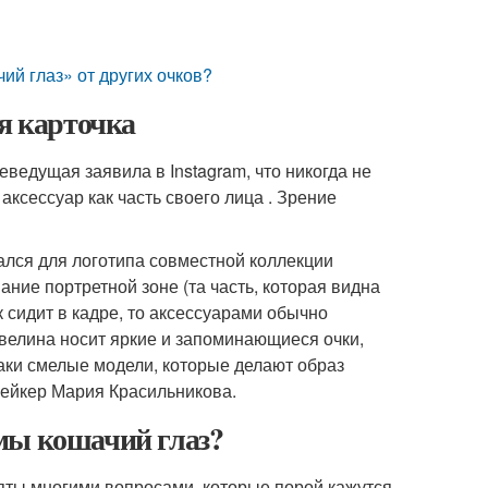
ий глаз» от других очков?
ая карточка
леведущая заявила в Instagram, что никогда не
ксессуар как часть своего лица . Зрение
ался для логотипа совместной коллекции
ние портретной зоне (та часть, которая видна
 сидит в кадре, то аксессуарами обычно
Эвелина носит яркие и запоминающиеся очки,
таки смелые модели, которые делают образ
мейкер Мария Красильникова.
мы кошачий глаз?
яты многими вопросами, которые порой кажутся