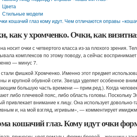
Цвета
Стильные модели
чки кошачий глаз кому идут. Чем отличаются оправы «кошач
и, как у хромченко. Очки, как визитн
на носит очки с четвертого класса из-за плохого зрения. Те
ывала комплексов по этому поводу, а сейчас воспринимает а
енко — минус 7.
 стали фишкой Хромченко. Именно этот предмет использов
ны и крупной обувной сети. Звезда уделяет особенное внима
ающим большую часть времени — прим.ред.). Когда человек
ают либо плечевой пояс, либо область головы. Поскольку 
ый привлекает внимание к лицу. Она использует довольно-
ивным и, на мой взгляд, игривым», — комментирует имидж
ма кошачий глаз. Кому идут очки фор
рать прическу, цвет помады, форму бровей – женщины зан