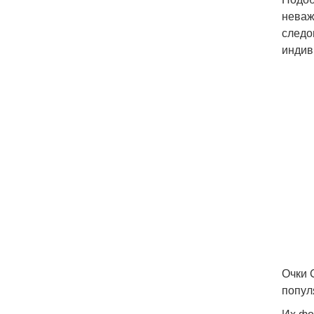
неваж
следо
индив
Очки 
попул
Их фо