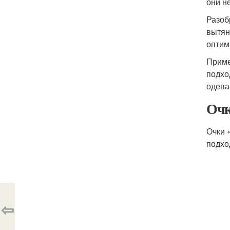
они н
Разоб
вытян
оптим
Приме
подхо
одева
Очк
Очки 
подхо
⇦