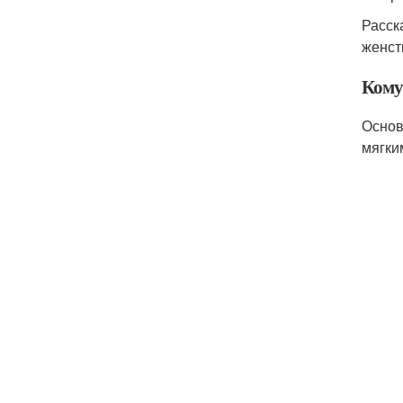
Расск
женст
Кому 
Основ
мягки