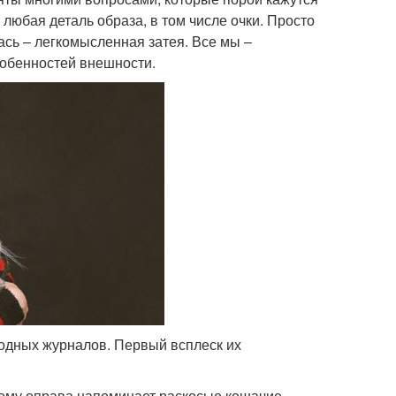
любая деталь образа, в том числе очки. Просто
ась – легкомысленная затея. Все мы –
собенностей внешности.
модных журналов. Первый всплеск их
тому оправа напоминает раскосые кошачие