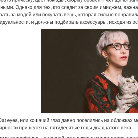
ными. Однако для тех, кто следит за своим имиджем, важна 
вать за модой или покупать вещь, которая сильно понравил
идуальности, и должны подбирать аксессуары, исходя из о
Cat eyes, или кошачий глаз давно поселились на обложках 
ярности пришелся на пятидесятые годы двадцатого века.
рма специфична – внешний угол очков вытянут вверх, поэ