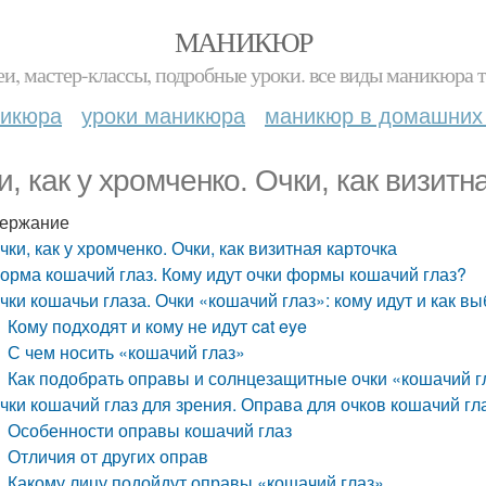
МАНИКЮР
и, мастер-классы, подробные уроки. все виды маникюра т
никюра
уроки маникюра
маникюр в домашних
и, как у хромченко. Очки, как визитн
ержание
чки, как у хромченко. Очки, как визитная карточка
орма кошачий глаз. Кому идут очки формы кошачий глаз?
чки кошачьи глаза. Очки «кошачий глаз»: кому идут и как в
Кому подходят и кому не идут cat eye
С чем носить «кошачий глаз»
Как подобрать оправы и солнцезащитные очки «кошачий г
чки кошачий глаз для зрения. Оправа для очков кошачий гла
Особенности оправы кошачий глаз
Отличия от других оправ
Какому лицу подойдут оправы «кошачий глаз»