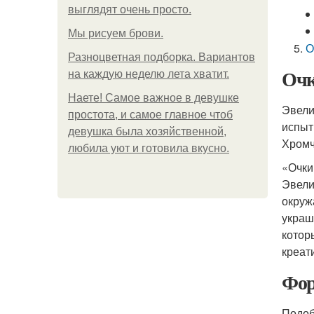
выглядят очень просто.
Мы рисуем брови.
О
Разноцветная подборка. Вариантов
Очк
на каждую неделю лета хватит.
Наете! Самое важное в девушке
Эвели
простота, и самое главное чтоб
испыт
девушка была хозяйственной,
Хромч
любила уют и готовила вкусно.
«Очки
Эвели
окруж
украш
котор
креат
Фор
Подоб