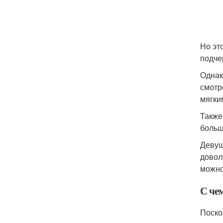
Но эт
подче
Однак
смотр
мягки
Также
больш
Девуш
довол
можно
С че
Поско