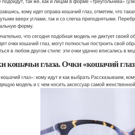
е подойдут, так же, как и лицам в форме «треугольника» (уз
равшись, кому идет оправа кошачий глаз, отметим, что така
утыми вверх углами, так и со слегка приподнятыми. Перебр
альную форму.
чательно, что сегодня подобная модель не диктует своей о
дят очки кошачий глаз, могут полностью построить свой обр
ться в любом другом стиле: эти очки удачно вписались в мо
и кошачьи глаза. Очки «кошачий глаз»
«кошачий глаз»: кому идут и как выбрать Рассказываем, кому
дящую модель и с чем носить аксессуар самой женственно