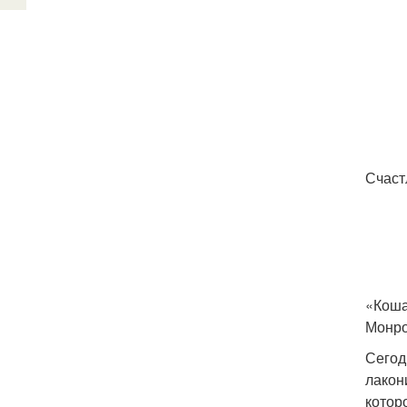
Счаст
«Коша
Монро
Сегод
лакон
котор