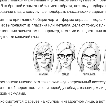
. Это броский и заметный элемент образа, поэтому подбират
кошачий глаз, а кому лучше подобрать классические вариан
им, что при главной общей черте – форме оправы – модели 
: их выполняют из пластика или металла, делают тонкую или
ативными элементами, например, камнями или цветными вс
дят очки кошачий глаз.
остранено мнение, что такие очки – универсальный аксессу
оцентной вероятностью они подойдут обладательницам лица
окими скулами.
хо смотрятся Cat eyes на круглом и квадратном лице, а в