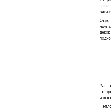
глаза
очки 
Отмет
друга
декор
подхо
Распр
стопр
и выс
Непло