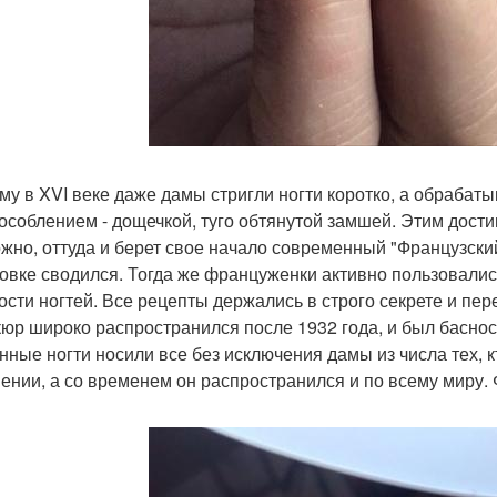
му в XVI веке даже дамы стригли ногти коротко, а обраба
особлением - дощечкой, туго обтянутой замшей. Этим дости
жно, оттуда и берет свое начало современный "Французски
овке сводился. Тогда же француженки активно пользовали
ости ногтей. Все рецепты держались в строго секрете и пер
юр широко распространился после 1932 года, и был басно
нные ногти носили все без исключения дамы из числа тех, 
ении, а со временем он распространился и по всему миру.