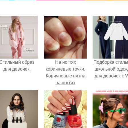
Стильный образ
На ногтях
Подборка стиль
для девочек.
коричневые точки.
школьной оде
Коричневые пятна
для девочек с 
на ногтях