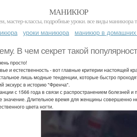
МАНИКЮР
и, мастер-классы, подробные уроки. все виды маникюра т
никюра
уроки маникюра
маникюр в домашних
ему. В чем секрет такой популярно
чень просто!
вье и естественность - вот главные критерии настоящей кр
стальное лишь модные тенденции, которые быстро проходят
ий экскурс в историю "Френча".
анции с 1566 года в связи с распространением болезней 
е значение. Длительное время для женщины совершенно н
ественного цвета ногти.