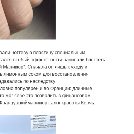
тывали ногтевую пластину специальным
гался особый эффект: ногти начинали блестеть.
й Маникюр". Сначала он лишь к уходу и
сь лимонным соком для восстановления
едавались по наследству.
словно популярен и во Франции: длинные
кто мог себе это позволить в финансовом
 Французскийманикюр салонкрасоты Керчь.