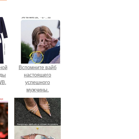
ной
Вспомните вайб
жды
настоящего
WB.
успешного
мужчины.