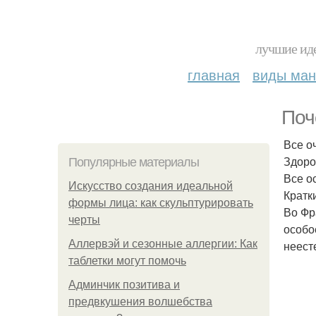
лучшие иде
главная
виды ма
Поч
Все о
Здоро
Популярные материалы
Все о
Искусство создания идеальной
Кратк
формы лица: как скульптурировать
Во Фр
черты
особо
Аллервэй и сезонные аллергии: Как
неест
таблетки могут помочь
Админчик позитива и
предвкушения волшебства