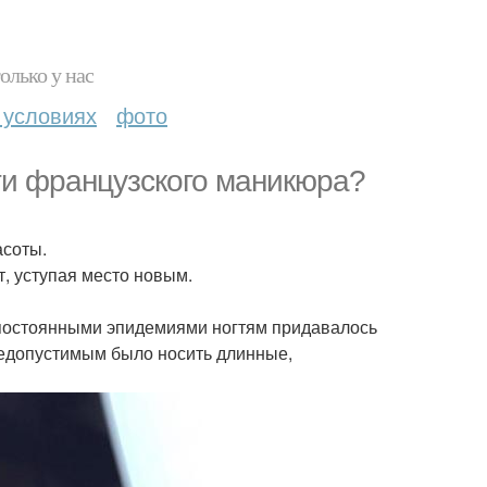
олько у нас
 условиях
фото
сти французского маникюра?
асоты.
, уступая место новым.
и постоянными эпидемиями ногтям придавалось
едопустимым было носить длинные,