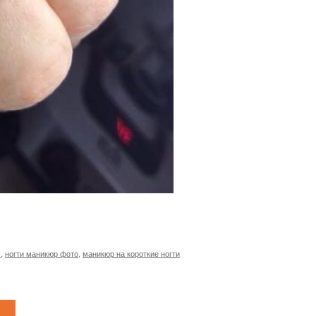
ч
,
ногти маникюр фото
,
маникюр на короткие ногти