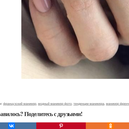
и:
французский маникюр
,
модный маникюр фото
,
тенденции маникюра
,
маникюр френ
авилось? Поделитесь с друзьями!