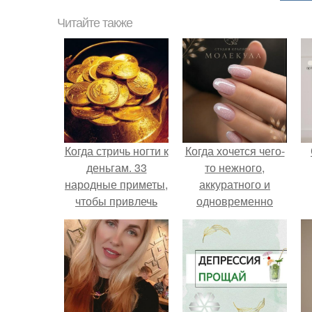
Читайте также
Когда стричь ногти к
Когда хочется чего-
деньгам. 33
то нежного,
народные приметы,
аккуратного и
чтобы привлечь
одновременно
деньги в дом.
сияющего.