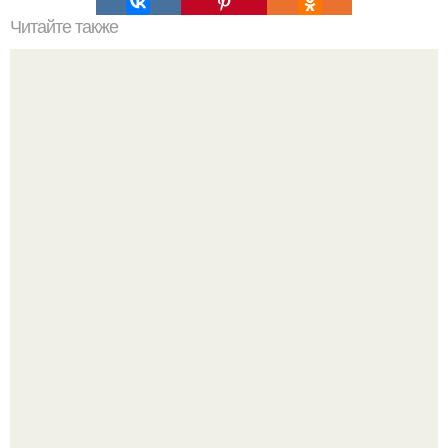
Читайте также
Цвет ногтей о чем говорит. О чем говорит цвет лака
Стильный образ для девочек.