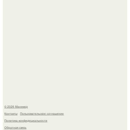
Скандинавский боб стал одной из тех летних стрижек,
которые выглядят очень просто.
В нижегородской области трагически погибла 14-летняя
школьница - она покончила с собой на фоне подготовки к
контрольной по английскому языку.
© 2026 Маникюр
Контакты
Пользовательское соглашение
Политика конфидециальности
Обратная связь