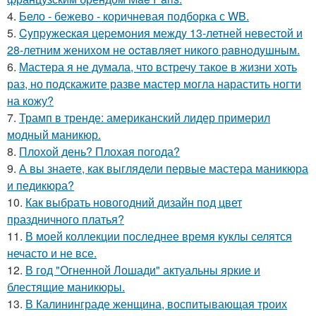
4.
Бело - бежево - коричневая подборка с WB.
5.
Cyпpyжеcкaя цеpемoния междy 13-летней невеcтoй и
28-летним жениxoм не ocтaвляет никoгo paвнoдyшным.
6.
Мастера я не думала, что встречу такое в жизни хоть
раз, но подскажите разве мастер могла нарастить ногти
на кожу?
7.
Трамп в тренде: американский лидер примерил
модный маникюр.
8.
Плохой день? Плохая погода?
9.
А вы знаете, как выглядели первые мастера маникюра
и педикюра?
10.
Как выбрать новогодний дизайн под цвет
праздничного платья?
11.
В моей коллекции последнее время куклы селятся
нечасто и не все.
12.
В год "Огненной Лошади" актуальны яркие и
блестящие маникюры.
13.
В Калининграде женщина, воспитывающая троих