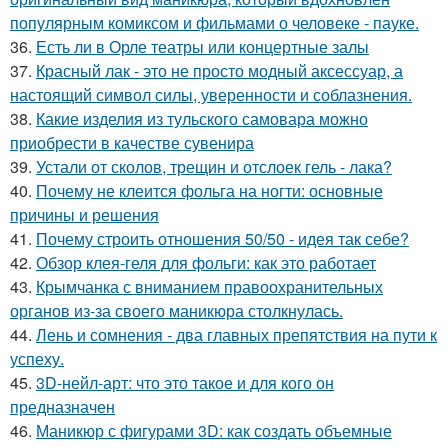
популярным комиксом и фильмами о человеке - пауке.
36.
Есть ли в Орле театры или концертные залы
37.
Красный лак - это не просто модный аксессуар, а
настоящий символ силы, уверенности и соблазнения.
38.
Какие изделия из тульского самовара можно
приобрести в качестве сувенира
39.
Устали от сколов, трещин и отслоек гель - лака?
40.
Почему не клеится фольга на ногти: основные
причины и решения
41.
Почему строить отношения 50/50 - идея так себе?
42.
Обзор клея-геля для фольги: как это работает
43.
Крымчанка с вниманием правоохранительных
органов из-за своего маникюра столкнулась.
44.
Лень и сомнения - два главных препятствия на пути к
успеху.
45.
3D-нейл-арт: что это такое и для кого он
предназначен
46.
Маникюр с фигурами 3D: как создать объемные