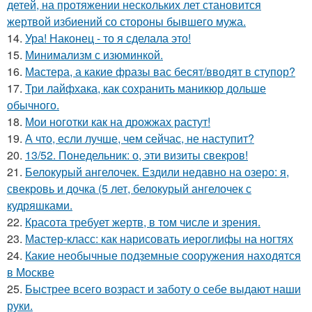
детей, на протяжении нескольких лет становится
жертвой избиений со стороны бывшего мужа.
14.
Ура! Наконец - то я сделала это!
15.
Минимализм с изюминкой.
16.
Мастера, а какие фразы вас бесят/вводят в ступор?
17.
Три лайфхака, как сохранить маникюр дольше
обычного.
18.
Мои ноготки как на дрожжах растут!
19.
А что, если лучше, чем сейчас, не наступит?
20.
13/52. Понедельник: о, эти визиты свекров!
21.
Белокурый ангелочек. Ездили недавно на озеро: я,
свекровь и дочка (5 лет, белокурый ангелочек с
кудряшками.
22.
Красота требует жертв, в том числе и зрения.
23.
Мастер-класс: как нарисовать иероглифы на ногтях
24.
Какие необычные подземные сооружения находятся
в Москве
25.
Быстрее всего возраст и заботу о себе выдают наши
руки.