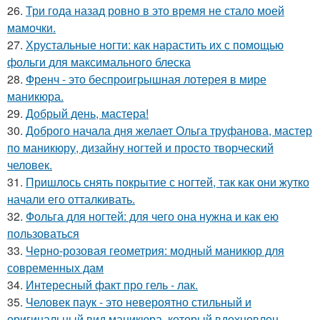
26.
Три года назад ровно в это время не стало моей
мамочки.
27.
Хрустальные ногти: как нарастить их с помощью
фольги для максимального блеска
28.
Френч - это беспроигрышная лотерея в мире
маникюра.
29.
Добрый день, мастера!
30.
Доброго начала дня желает Ольга труфанова, мастер
по маникюру, дизайну ногтей и просто творческий
человек.
31.
Пришлось снять покрытие с ногтей, так как они жутко
начали его отталкивать.
32.
Фольга для ногтей: для чего она нужна и как ею
пользоваться
33.
Черно-розовая геометрия: модный маникюр для
современных дам
34.
Интересный факт про гель - лак.
35.
Человек паук - это невероятно стильный и
оригинальный вид маникюра, который вдохновлен