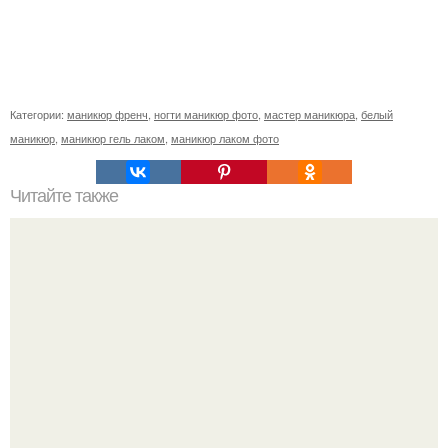
Категории:
маникюр френч
,
ногти маникюр фото
,
мастер маникюра
,
белый
маникюр
,
маникюр гель лаком
,
маникюр лаком фото
Читайте также
Когда стричь ногти к деньгам. 33 народные приметы,
чтобы привлечь деньги в дом.