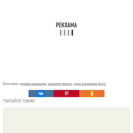
Категории:
дизайн маникюра
,
маникюр френч
,
идеи маникюра фото
Читайте также