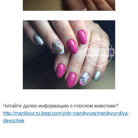
Читайте далее информацию о плоском животике?
http://manikyur.ru-best.com/vidy-manikyura/manikyur-dlya-
devochek