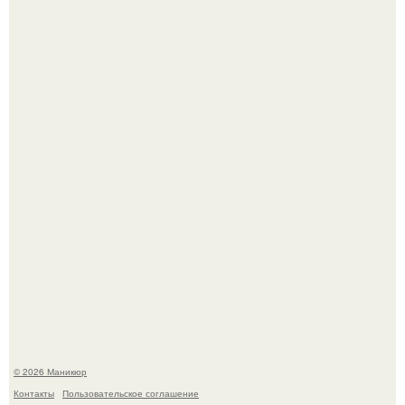
Нюдовый педикюр - это "Тихая Роскошь" в уходе.
Селена Гомес дала фанатам хоть какой-то повод
успокоиться на фоне всех разговоров о свадьбе Тейлор
свифт.
© 2026 Маникюр
Контакты
Пользовательское соглашение