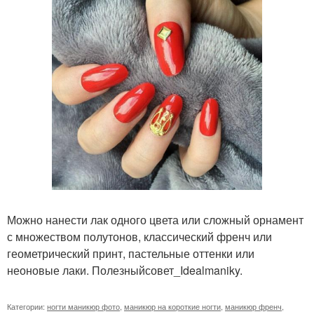
Можно нанести лак одного цвета или сложный орнамент
с множеством полутонов, классический френч или
геометрический принт, пастельные оттенки или
неоновые лаки. Полезныйсовет_Idealmaniky.
Категории:
ногти маникюр фото
,
маникюр на короткие ногти
,
маникюр френч
,