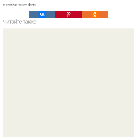
маникюр лаком фото
Читайте также
Цитаты про маникюр. 20 золотых цитат Коко шанель: