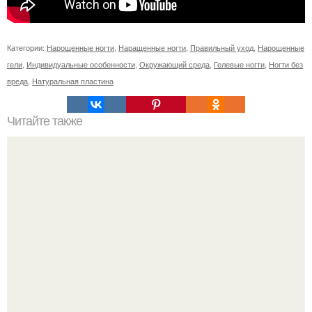
Категории:
Нарощенные ногти
,
Наращенные ногти
,
Правильный уход
,
Нарощенные
гели
,
Индивидуальные особенности
,
Окружающий среда
,
Гелевые ногти
,
Ногти без
вреда
,
Натуральная пластина
Читайте также
От этой маски волосы как сумасшедшие растут!