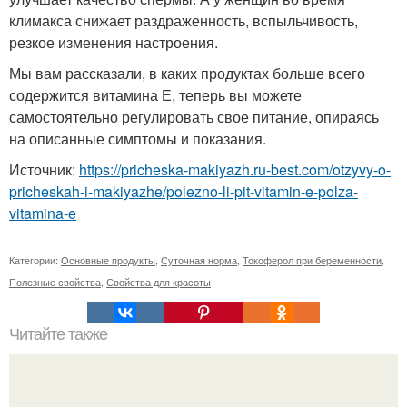
климакса снижает раздраженность, вспыльчивость,
резкое изменения настроения.
Мы вам рассказали, в каких продуктах больше всего
содержится витамина Е, теперь вы можете
самостоятельно регулировать свое питание, опираясь
на описанные симптомы и показания.
Источник:
https://pricheska-makiyazh.ru-best.com/otzyvy-o-
pricheskah-i-makiyazhe/polezno-li-pit-vitamin-e-polza-
vitamina-e
Категории:
Основные продукты
,
Суточная норма
,
Токоферол при беременности
,
Полезные свойства
,
Свойства для красоты
Читайте также