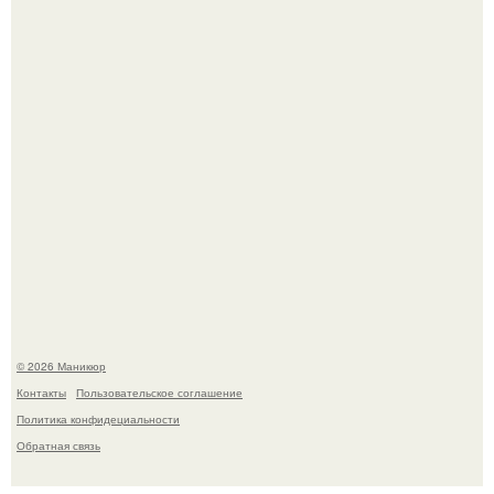
В нижегородской области трагически погибла 14-летняя
школьница - она покончила с собой на фоне подготовки к
контрольной по английскому языку.
© 2026 Маникюр
Контакты
Пользовательское соглашение
Политика конфидециальности
Обратная связь