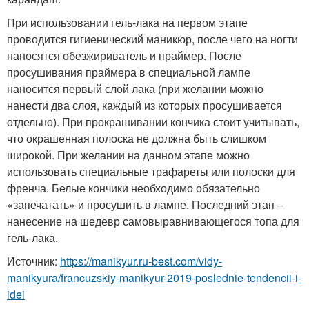
При использовании гель-лака на первом этапе
проводится гигиенический маникюр, после чего на ногти
наносятся обезжириватель и праймер. После
просушивания праймера в специальной лампе
наносится первый слой лака (при желании можно
нанести два слоя, каждый из которых просушивается
отдельно). При прокрашивании кончика стоит учитывать,
что окрашенная полоска не должна быть слишком
широкой. При желании на данном этапе можно
использовать специальные трафареты или полоски для
френча. Белые кончики необходимо обязательно
«запечатать» и просушить в лампе. Последний этап –
нанесение на шедевр самовыравнивающегося топа для
гель-лака.
Источник:
https://manikyur.ru-best.com/vidy-
manikyura/francuzskiy-manikyur-2019-poslednie-tendencii-i-
idei