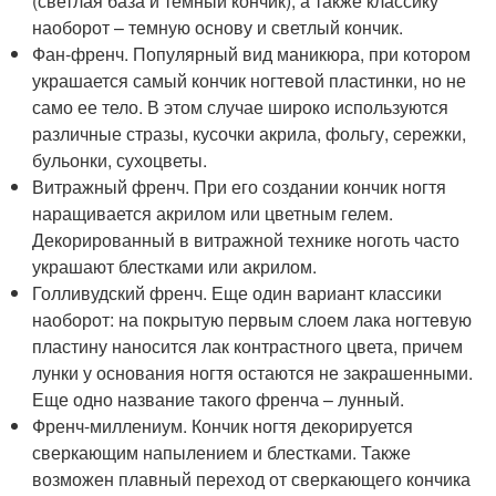
(светлая база и темный кончик), а также классику
наоборот – темную основу и светлый кончик.
Фан-френч. Популярный вид маникюра, при котором
украшается самый кончик ногтевой пластинки, но не
само ее тело. В этом случае широко используются
различные стразы, кусочки акрила, фольгу, сережки,
бульонки, сухоцветы.
Витражный френч. При его создании кончик ногтя
наращивается акрилом или цветным гелем.
Декорированный в витражной технике ноготь часто
украшают блестками или акрилом.
Голливудский френч. Еще один вариант классики
наоборот: на покрытую первым слоем лака ногтевую
пластину наносится лак контрастного цвета, причем
лунки у основания ногтя остаются не закрашенными.
Еще одно название такого френча – лунный.
Френч-миллениум. Кончик ногтя декорируется
сверкающим напылением и блестками. Также
возможен плавный переход от сверкающего кончика