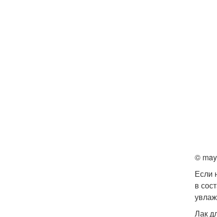
© may
Если 
в сос
увлаж
Лак дл