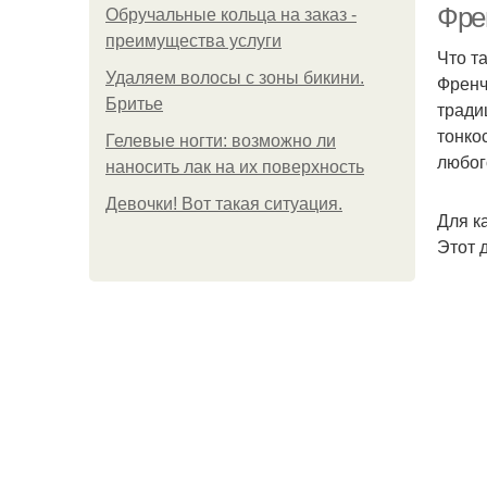
Фре
Обручальные кольца на заказ -
преимущества услуги
Что т
Удаляем волосы с зоны бикини.
Френч
Бритье
тради
тонко
Гелевые ногти: возможно ли
любог
наносить лак на их поверхность
Девочки! Вот такая ситуация.
Для к
Этот 