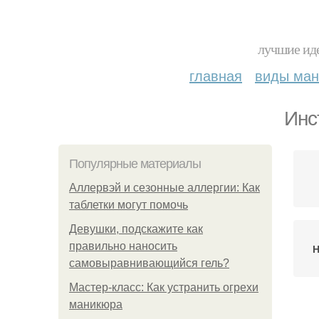
лучшие иде
главная
виды ма
Инс
Популярные материалы
Аллервэй и сезонные аллергии: Как
таблетки могут помочь
Девушки, подскажите как
правильно наносить
Н
самовыравнивающийся гель?
Мастер-класс: Как устранить огрехи
маникюра