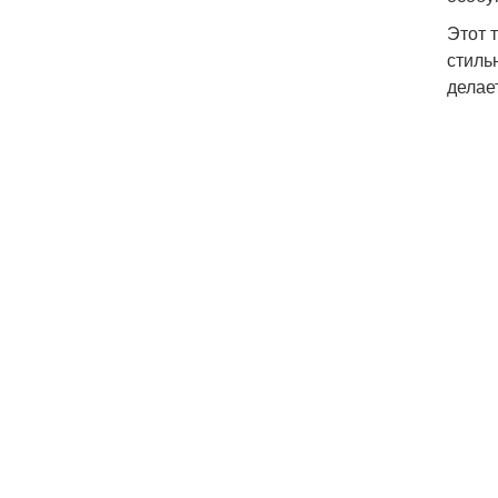
Этот 
стиль
делае