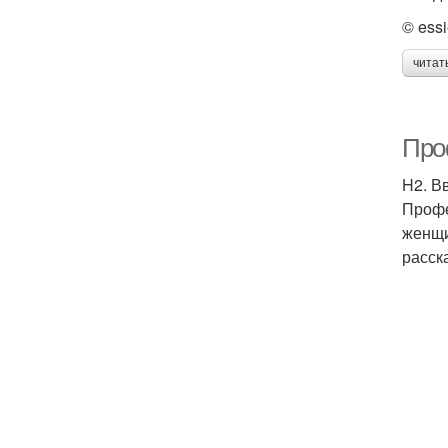
© ess
читат
Про
H2. В
Профе
женщи
расск