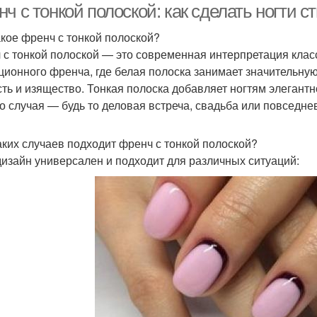
нч с тонкой полоской: как сделать ногти
акое френч с тонкой полоской?
 с тонкой полоской — это современная интерпретация клас
ционного френча, где белая полоска занимает значительную 
сть и изящество. Тонкая полоска добавляет ногтям элегант
о случая — будь то деловая встреча, свадьба или повседне
аких случаев подходит френч с тонкой полоской?
дизайн универсален и подходит для различных ситуаций: