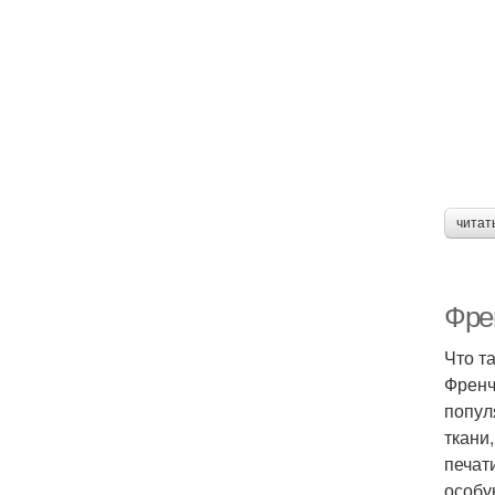
читат
Фре
Что т
Френч
попул
ткани
печат
особу