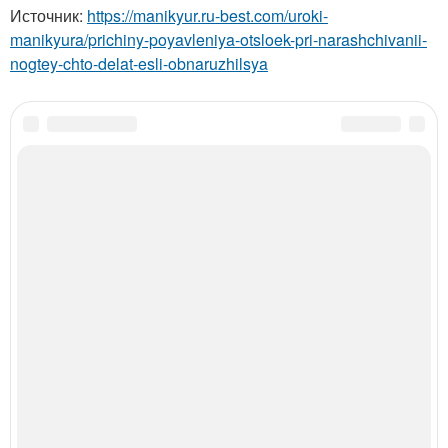
Источник:
https://manikyur.ru-best.com/uroki-
manikyura/prichiny-poyavleniya-otsloek-pri-narashchivanii-
nogtey-chto-delat-esli-obnaruzhilsya
Категории:
Отслойки при наращивании
,
Проблемы с нарощенными ресницами
,
Гель от свободного края
,
Отслойки на свободном крае
,
Отслойки на ногтях
,
Неправильное просушивание
,
Проблемы со здоровьем
,
Неправильный уход
,
Уход
за ногтями
,
Неумелая работа
,
Поврежденные ногти
Читайте также
Приглашение для клиентов на маникюр. 5 способов