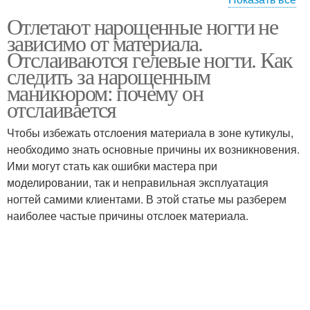
Отлетают нарощенные ногти не
Сколы на свободном
Гель-лак на свободном
зависимо от материала.
крае
крае
Отслаиваются гелевые ногти. Как
следить за нарощенным
маникюром: почему он
отслаивается
Чтобы избежать отслоения материала в зоне кутикулы,
необходимо знать основные причины их возникновения.
Ими могут стать как ошибки мастера при
моделировании, так и неправильная эксплуатация
ногтей самими клиентами. В этой статье мы разберем
наиболее частые причины отслоек материала.