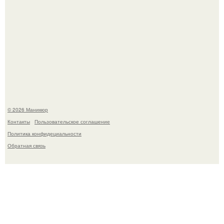
Чем дольше вас радует "Красивая, Удобная Обувь".
© 2026 Маникюр
Контакты
Пользовательское соглашение
Политика конфидециальности
Обратная связь