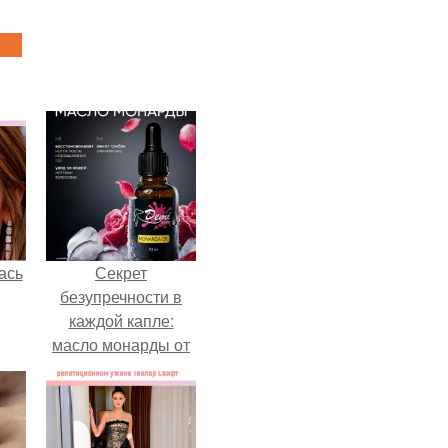
ась
Секрет
безупречности в
каждой капле:
масло монарды от
Demi Sweet.