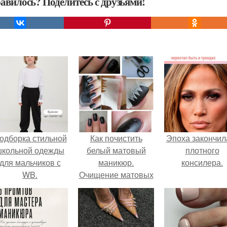
авилось? Поделитесь с друзьями!
одборка стильной
Как почистить
Эпоха закончил
школьной одежды
белый матовый
плотного
для мальчиков с
маникюр.
консилера.
WB.
Очищение матовых
ногтей