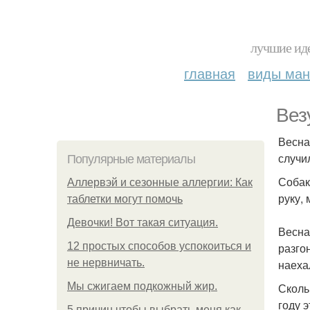
лучшие иде
главная
виды ма
Вез
Весна
случи
Популярные материалы
Собак
Аллервэй и сезонные аллергии: Как
руку,
таблетки могут помочь
Девочки! Вот такая ситуация.
Весна
12 простых способов успокоиться и
разго
не нервничать.
наеха
Мы сжигаем подкожный жир.
Сколь
году 
5 причин чтобы выбрать меня как