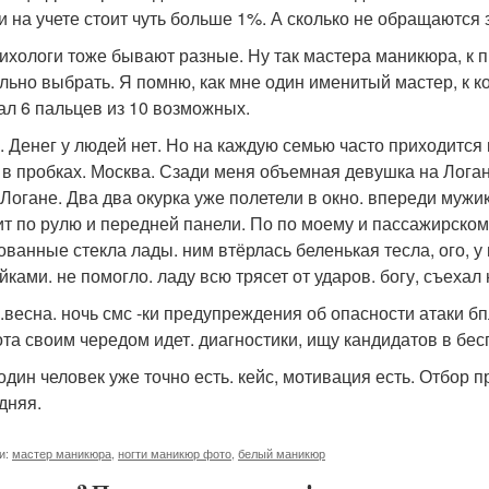
и на учете стоит чуть больше 1%. А сколько не обращаются
сихологи тоже бывают разные. Ну так мастера маникюра, к 
льно выбрать. Я помню, как мне один именитый мастер, к к
ал 6 пальцев из 10 возможных.
. Денег у людей нет. Но на каждую семью часто приходится 
 в пробках. Москва. Сзади меня объемная девушка на Логане
 Логане. Два два окурка уже полетели в окно. впереди мужи
ит по рулю и передней панели. По по моему и пассажирском
ованные стекла лады. ним втёрлась беленькая тесла, ого, 
йками. не помогло. ладу всю трясет от ударов. богу, съехал
.весна. ночь смс -ки предупреждения об опасности атаки б
ота своим чередом идет. диагностики, ищу кандидатов в бес
один человек уже точно есть. кейс, мотивация есть. Отбо
дняя.
и:
мастер маникюра
,
ногти маникюр фото
,
белый маникюр