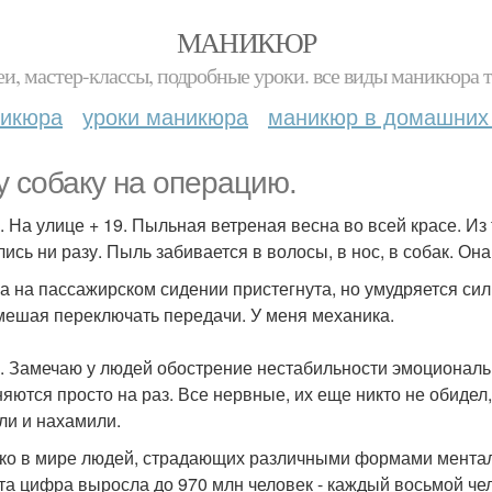
МАНИКЮР
и, мастер-классы, подробные уроки. все виды маникюра т
никюра
уроки маникюра
маникюр в домашних
у собаку на операцию.
. На улице + 19. Пыльная ветреная весна во всей красе. Из
лись ни разу. Пыль забивается в волосы, в нос, в собак. О
а на пассажирском сидении пристегнута, но умудряется си
 мешая переключать передачи. У меня механика.
. Замечаю у людей обострение нестабильности эмоциональн
няются просто на раз. Все нервные, их еще никто не обидел
ли и нахамили.
ко в мире людей, страдающих различными формами ментал
эта цифра выросла до 970 млн человек - каждый восьмой че