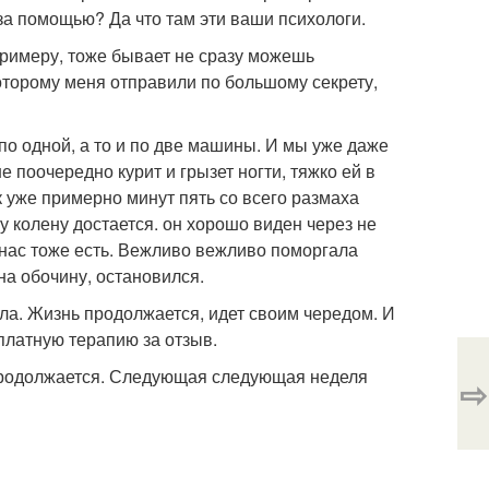
 за помощью? Да что там эти ваши психологи.
примеру, тоже бывает не сразу можешь
оторому меня отправили по большому секрету,
по одной, а то и по две машины. И мы уже даже
 поочередно курит и грызет ногти, тяжко ей в
к уже примерно минут пять со всего размаха
у колену достается. он хорошо виден через не
у нас тоже есть. Вежливо вежливо поморгала
 на обочину, остановился.
пла. Жизнь продолжается, идет своим чередом. И
платную терапию за отзыв.
р продолжается. Следующая следующая неделя
⇨