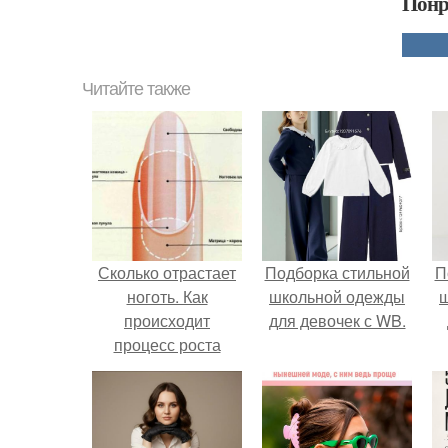
Понр
Читайте также
Сколько отрастает
Подборка стильной
П
ноготь. Как
школьной одежды
происходит
для девочек с WB.
процесс роста
ногтей