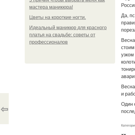
Росси
мастера маникюра!
Да, п
Цветы на короткие ногти.
прави
Идеальный маникюр для красного
порез
платья на свадьбе: советы от
Весна
профессионалов
стоим
узком
колот
тонир
авари
Весна
и раб
Один 
⇦
после
Категори