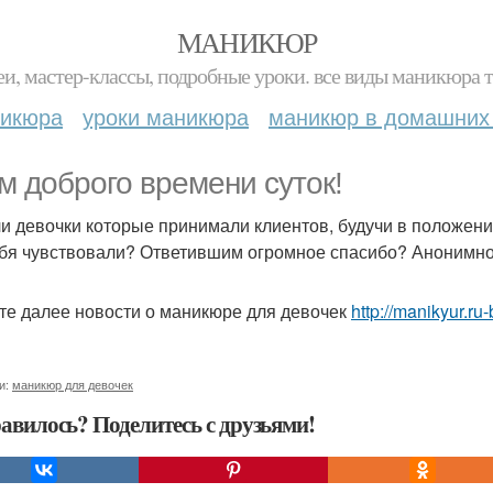
МАНИКЮР
и, мастер-классы, подробные уроки. все виды маникюра т
никюра
уроки маникюра
маникюр в домашних
м доброго времени суток!
ли девочки которые принимали клиентов, будучи в положении
ебя чувствовали? Ответившим огромное спасибо? Анонимно
те далее новости о маникюре для девочек
http://manikyur.r
и:
маникюр для девочек
авилось? Поделитесь с друзьями!