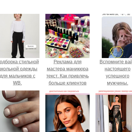
одборка стильной
Реклама для
Вспомните ва
школьной одежды
мастера маникюра
настоящего
для мальчиков с
текст. Как привлечь
успешного
WB.
больше клиентов
мужчины.
на маникюр