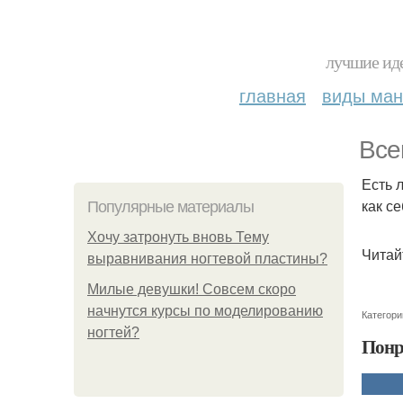
лучшие иде
главная
виды ма
Все
Есть 
как с
Популярные материалы
Хочу затронуть вновь Тему
Читай
выравнивания ногтевой пластины?
Милые девушки! Совсем скоро
начнутся курсы по моделированию
Категори
ногтей?
Понр