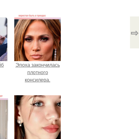
⇨
йб
Эпоха закончилась
плотного
консилера.