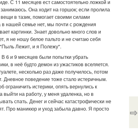
иде. С 11 месяцев ест самостоятельно ложкой и
 занимаюсь. Она ходит на горшок; если пролила
 вещи в тазик, помогает своими силами
 в нашей семье нет, мы почти с рождения
вает картинки. Знает довольно много слов и
т, я не ношу белое пальто и не считаю себя
"Пыль Лежит, и я Полежу".
и. В 6 и 9 месяцев были попытки убрать
ики, в неё будто демон из ужастиков вселяется.
 туалете, несколько раз даже получилось, потом
дёт. Дневное поведение тоже стало истеричным.
б ограничить истерики, опять вернулись к
а выйти на работу, у меня удаленка, но в
дывать спать. Денег и сейчас катастрофически не
рят. Про маникюр и уход забыла давно. Я просто
⇨