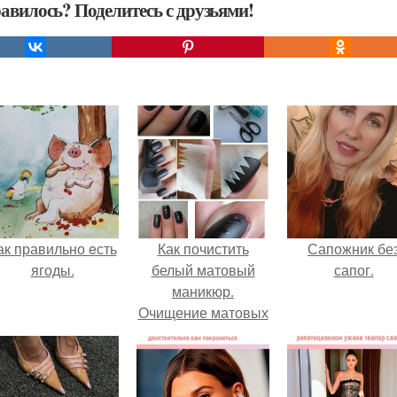
авилось? Поделитесь с друзьями!
ак правильно eсть
Как почистить
Сапожник бе
ягоды.
белый матовый
сапог.
маникюр.
Очищение матовых
ногтей