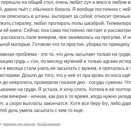
 перешла на общий стол, очень любит суп и мясо в любом в
й, давно пьёт с обычного бокала. Я вообще постоянно с ней
или описилась в штаны, вытирает за собой; относит грязные
ужать стиралку, любит протирать полы шваброй. Телевизора
м ей книги. Сейчас она сама постоянно листает и рассматри
 рассказать папе вечером, чем занималась на прогулке. И не
ьной матерью. Готовлю что-то простое, уборка по принципу 
лавная проблема - это то, что дочь засыпает только на груд
иацию грудь = сон, по месяцу мучений и только адские истер
 и 4 месяца стали учить её засыпать с мужем, я пряталась в
 истерики. Дошло до того, что у неё от ора кровь из носа и
 до невролога, проверили глазное дно - сосуды сужены. Что
ыванию на груди. Я устала, я хочу спать. Хотела в её полтор
ном вечерне - ночная, как раз в то время, когда нужно укла
ет, а скоро выплаты закончатся. Хотя все беру б/у, либо да
чтоб дочь умела засыпать с кем-то ещё.
и:
маникюр для девочек
,
белый маникюр