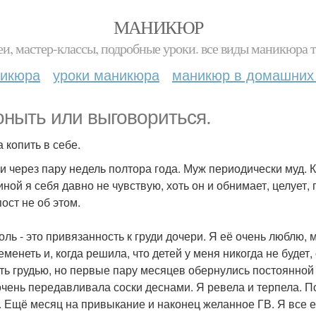
МАНИКЮР
и, мастер-классы, подробные уроки. все виды маникюра т
никюра
уроки маникюра
маникюр в домашних
оныть или выговориться.
 копить в себе.
и через пару недель полтора года. Муж периодически муд. 
ной я себя давно не чувствую, хоть он и обнимает, целует,
ост не об этом.
оль - это привязанность к груди дочери. Я её очень люблю, 
еменеть и, когда решила, что детей у меня никогда не будет,
ть грудью, но первые пару месяцев обернулись постоянной 
очень передавливала соски деснами. Я ревела и терпела. П
. Ещё месяц на привыкание и наконец желанное ГВ. Я все е