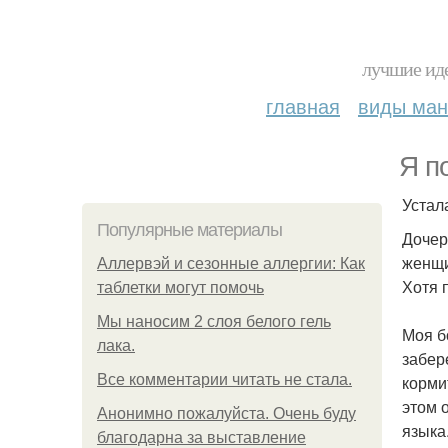
лучшие иде
главная
виды ма
Я п
Устала
Популярные материалы
Дочер
женщи
Аллервэй и сезонные аллергии: Как
Хотя п
таблетки могут помочь
Мы наносим 2 слоя белого гель
Моя б
лака.
забер
Все комментарии читать не стала.
корми
этом 
Анонимно пожалуйста. Очень буду
языка
благодарна за выставление