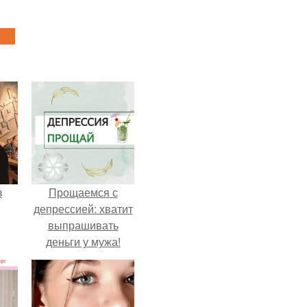
з
Прощаемся с
депрессией: хватит
выпрашивать
деньги у мужа!