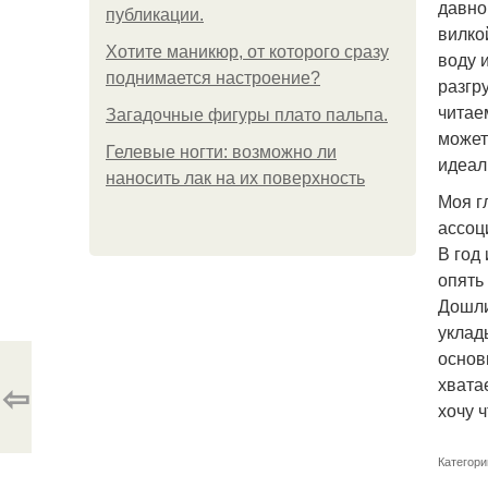
давно
публикации.
вилко
Хотите маникюр, от которого сразу
воду 
поднимается настроение?
разгр
читае
Загадочные фигуры плато пальпа.
может
Гелевые ногти: возможно ли
идеал
наносить лак на их поверхность
Моя г
ассоц
В год
опять
Дошли
уклад
основ
хвата
⇦
хочу 
Категори