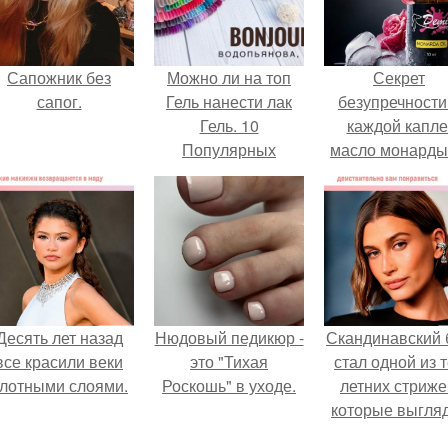
Сапожник без
Можно ли на топ
Секрет
сапог.
Гель нанести лак
безупречности
Гель. 10
каждой капле
Популярных
масло монарды
вопросов о Гель –
Demi Sweet.
лаках от
профессионалов.
Десять лет назад
Нюдовый педикюр -
Скандинавский 
все красили веки
это "Тихая
стал одной из 
лотными слоями.
Роскошь" в уходе.
летних стриже
которые выгля
очень просто