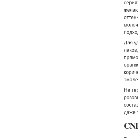
серия
желаю
оттен
молоч
подхо
Для у
лаков
прямо
оранж
корич
эмале
Не те
розов
соста
даже 
CND