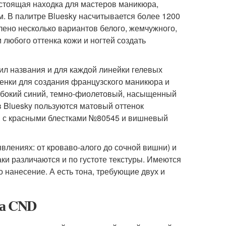
астоящая находка для мастеров маникюра,
. В палитре Bluesky насчитывается более 1200
лено несколько вариантов белого, жемчужного,
любого оттенка кожи и ногтей создать
ил названия и для каждой линейки гелевых
ттенки для создания французского маникюра и
убокий синий, темно-фиолетовый, насыщенный
 Bluesky пользуются матовый оттенок
й с красными блестками №80545 и вишневый
влениях: от кроваво-алого до сочной вишни) и
аки различаются и по густоте текстуры. Имеются
о нанесение. А есть тона, требующие двух и
да CND