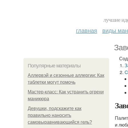
лучшие иде
главная
виды ма
Зав
Сод
З
Популярные материалы
C
Аллервэй и сезонные аллергии: Как
таблетки могут помочь
Мастер-класс: Как устранить огрехи
маникюра
Зав
Девушки, подскажите как
правильно наносить
Палит
самовыравнивающийся гель?
и люб