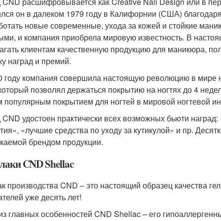
 CND расшифровывается как Creative Nail Design или в пер
лся он в далеком 1979 году в Калифорнии (США) благодар
ботать новые современные, ухода за кожей и стойкие мани
ыми, и компания приобрела мировую известность. В насто
агать клиентам качественную продукцию для маникюра, пол
ку наград и премий.
0 году компания совершила настоящую революцию в мире не
 который позволял держаться покрытию на ногтях до 4 недел
 популярным покрытием для ногтей в мировой ногтевой ин
 CND удостоен практически всех возможных бьюти наград: 
тия», «лучшие средства по уходу за кутикулой» и пр. Десятк
каемой брендом продукции.
-лаки CND Shellac
к производства CND – это настоящий образец качества гель
ателей уже десять лет!
из главных особенностей CND Shellac – его гипоаллергенн