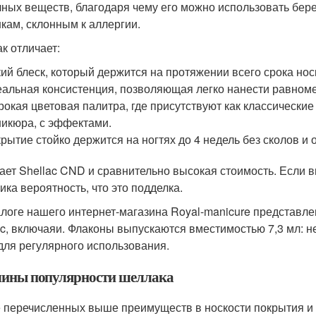
чных веществ, благодаря чему его можно использовать бе
кам, склонным к аллергии.
к отличает:
ий блеск, который держится на протяжении всего срока нос
альная консистенция, позволяющая легко нанести равномер
окая цветовая палитра, где присутствуют как классические 
икюра, с эффектами.
рытие стойко держится на ногтях до 4 недель без сколов и 
ает Shellac CND и сравнительно высокая стоимость. Если 
ика вероятность, что это подделка.
алоге нашего интернет-магазина Royal-manicure представл
ac, включаяи. Флаконы выпускаются вместимостью 7,3 мл: не 
для регулярного использования.
ины популярности шеллака
 перечисленных выше преимуществ в носкости покрытия и ги