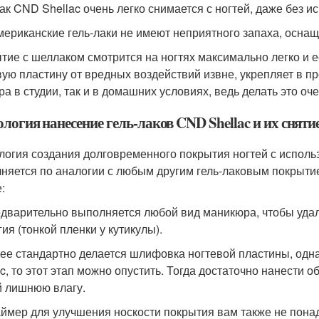
лак CND Shellac очень легко снимается с ногтей, даже без 
мериканские гель-лаки не имеют неприятного запаха, осна
тие с шеллаком смотрится на ногтях максимально легко и 
вую пластину от вредных воздействий извне, укрепляет в п
ра в студии, так и в домашних условиях, ведь делать это оч
логия нанесение гель-лаков CND Shellac и их сняти
логия создания долговременного покрытия ногтей с испол
няется по аналогии с любым другим гель-лаковым покрытием
:
едварительно выполняется любой вид маникюра, чтобы удали
ия (тонкой пленки у кутикулы).
лее стандартно делается шлифовка ногтевой пластины, одна
ac, то этот этап можно опустить. Тогда достаточно нанести
о
й лишнюю влагу.
аймер
для улучшения носкости покрытия вам также не пона