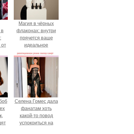
Магия в чёрных
 в
флаконах: внутри
:
прячется ваше
 от
идеальное
настроение.
боб
Селена Гомес дала
тех
фанатам хоть
к,
какой-то повод
дят
успокоиться на
.
фоне всех