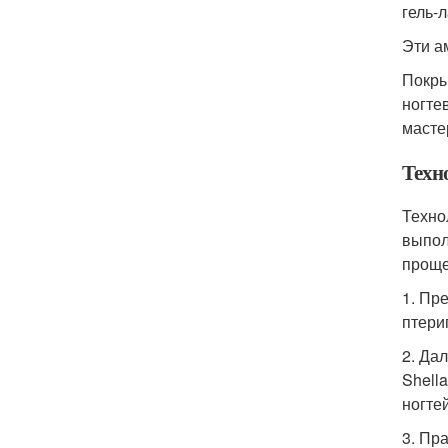
гель-
Эти а
Покры
ногте
масте
Техно
Техно
выпол
проще
1. Пр
птериг
2. Да
Shell
ногте
3.
Пр