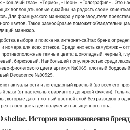
х «Кошачий глаз», «Термо», «Неон», «Голография» . Это н
щих воплощать новые дизайны на радость своим клиенткам
ков. Для французского маникюра у производителя представ
ного цветов. Такое разнообразие поможет обладательницам 
дящий маникюр.
добства выбора и поиска на интернет-сайтах бренд определ
, и номера для всех оттеков. Среди них есть камуфляж – о
 противоположные темные цвета: шоколадный, черный, гл
евый, бирюзовый. Наибольшей популярностью среди лаков
нево-фиолетового цвета артикул №8065, плотный бордовы
вый Decadence №80525.
ряют актуальности и легендарный красный (во всех его проя
ый лаки (от пастельных вариантов до яркой фуксии). Гель-л
вы, которые дают плотный цветной слой без разводов в одн
трех слоев цвета для получения насыщенного тона.
 shellac. История возникновения брен