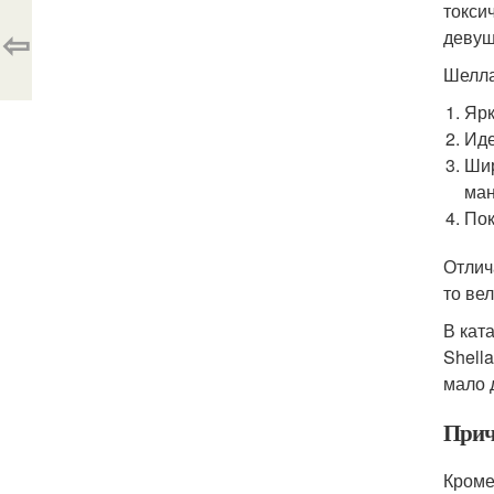
токси
⇦
девуш
Шелла
Ярк
Иде
Шир
ман
Пок
Отлич
то вел
В кат
Shell
мало 
Прич
Кроме