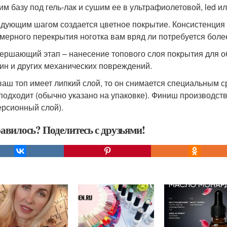
им базу под гель-лак и сушим ее в ультрафиолетовой, led и
едующим шагом создается цветное покрытие. Консистенция 
мерного перекрытия ноготка вам вряд ли потребуется более
вершающий этап – нанесение топового слоя покрытия для об
ин и других механических повреждений.
ваш топ имеет липкий слой, то он снимается специальным с
 подходит (обычно указано на упаковке). Финиш производств
ерсионный слой).
авилось? Поделитесь с друзьями!