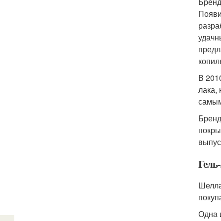
Бренд
Появи
разра
удачн
предл
копил
В 201
лака,
самым
Бренд
покры
выпус
Гель
Шелла
покуп
Одна 