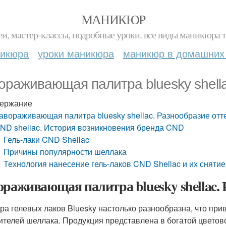
МАНИКЮР
и, мастер-классы, подробные уроки. все виды маникюра т
никюра
уроки маникюра
маникюр в домашних
ораживающая палитра bluesky shella
ержание
авораживающая палитра bluesky shellac. Разнообразие отт
ND shellac. История возникновения бренда CND
Гель-лаки CND Shellac
Причины популярности шеллака
Технология нанесение гель-лаков CND Shellac и их снятие
ораживающая палитра bluesky shellac. 
ра гелевых лаков Bluesky настолько разнообразна, что пр
ителей шеллака. Продукция представлена в богатой цветов