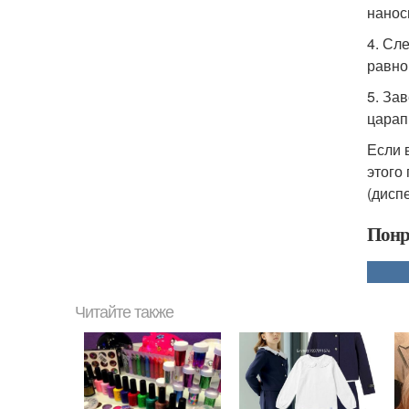
нанос
4. Сл
равно
5. За
царап
Если 
этого
(дисп
Понр
Читайте также