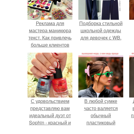
Реклама для
Подборка стильной
мастера маникюра
школьной одежды
текст. Как привлечь
для девочек с WB.
больше клиентов
на маникюр
С удовольствием
В любой сумке
представляю вам
часто валяется
идеальный дуэт от
обычный
п
Sophin - красный и
пластиковый
синий оттенки Sand
крабик.