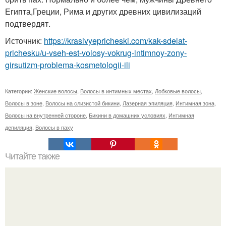
Египта,Греции, Рима и других древних цивилизаций
подтвердят.
Источник:
https://krasivyepricheski.com/kak-sdelat-
prichesku/u-vseh-est-volosy-vokrug-intimnoy-zony-
girsutizm-problema-kosmetologii-ili
Категории:
Женские волосы
,
Волосы в интимных местах
,
Лобковые волосы
,
Волосы в зоне
,
Волосы на слизистой бикини
,
Лазерная эпиляция
,
Интимная зона
,
Волосы на внутренней стороне
,
Бикини в домашних условиях
,
Интимная
депиляция
,
Волосы в паху
Читайте также