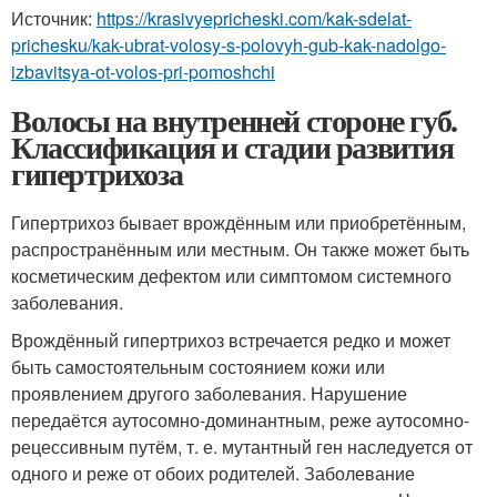
Источник:
https://krasivyepricheski.com/kak-sdelat-
prichesku/kak-ubrat-volosy-s-polovyh-gub-kak-nadolgo-
izbavitsya-ot-volos-pri-pomoshchi
Волосы на внутренней стороне губ.
Классификация и стадии развития
гипертрихоза
Гипертрихоз бывает врождённым или приобретённым,
распространённым или местным. Он также может быть
косметическим дефектом или симптомом системного
заболевания.
Врождённый гипертрихоз встречается редко и может
быть самостоятельным состоянием кожи или
проявлением другого заболевания. Нарушение
передаётся аутосомно-доминантным, реже аутосомно-
рецессивным путём, т. е. мутантный ген наследуется от
одного и реже от обоих родителей. Заболевание