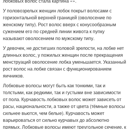
лобковых волос стала картина «».
У половозрелых женщин лобок покрыт волосами с
горизонтальной верхней границей (оволосение по
женскому типу). Рост волос вверх с конусообразным
сужением его по средней линии живота к пупку
называют оволосением по мужскому типу.
У девочек, не достигших половой зрелости, на лобке нет
длинных волос, у пожилых женщин после прекращения
менструаций оволосение лобка уменьшается. Указанный
рост волос на лобке связан с функционированием
яичников.
Лобковые волосы могут быть как тонкими, так и
толстыми, как редкими, так и густыми вне зависимости
от пола. Курчавость лобковых волос может зависеть от
расы, национальности, а также от цвета (тёмные волосы
сильнее вьются, чем белые). Курчавость может
варьироваться от сильно курчавых до абсолютно
прямых. Лобковые волосы имеют треугольное сечение, к