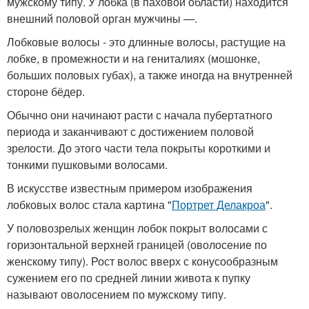
мужскому типу. У лобка (в паховой области) находится
внешний половой орган мужчины —.
Лобковые волосы - это длинные волосы, растущие на
лобке, в промежности и на гениталиях (мошонке,
больших половых губах), а также иногда на внутренней
стороне бёдер.
Обычно они начинают расти с начала пубертатного
периода и заканчивают с достижением половой
зрелости. До этого части тела покрыты короткими и
тонкими пушковыми волосами.
В искусстве известным примером изображения
лобковых волос стала картина "
Портрет Делакроа
".
У половозрелых женщин лобок покрыт волосами с
горизонтальной верхней границей (оволосение по
женскому типу). Рост волос вверх с конусообразным
сужением его по средней линии живота к пупку
называют оволосением по мужскому типу.