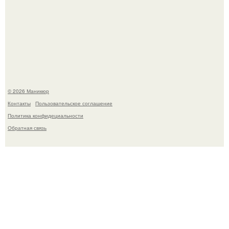
Скандинавский боб стал одной из тех летних стрижек,
которые выглядят очень просто.
© 2026 Маникюр
Контакты
Пользовательское соглашение
Политика конфидециальности
Обратная связь