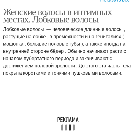
Женские волосы в интимных
Волосы на внутренней
Интимная зона
местах. Лобковые волосы
стороне
Лобковые волосы — человеческие длинные волосы ,
растущие на лобке , в промежности и на гениталиях (
мошонка , большие половые губы ), а также иногда на
Интимная депиляция
Волосы в паху
внутренней стороне бёдер . Обычно начинают расти с
началом пубертатного периода и заканчивают с
достижением половой зрелости . До этого эта часть тела
покрыта короткими и тонкими пушковыми волосами.