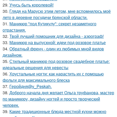
29.
Учусь быть королевой!
30.
Глядя на Марусю этим летом, мне вспомнилось моё
лето в деревне посудичи брянской области.
31.
Маникюр "под Кутикулу": секрет незаметного
отрастания.
32.
Твой лучший помощник для дизайна - аэрограф!
33.
Маникюр на выпускной: идеи под розовое платье
34.
Обратный френч - один из любимых мной видов
дизайном.
35.
Стильный маникюр под розовое свадебное платье:
идеальные решения для невесты
36.
Хрустальные ногти: как нарастить их с помощью
фольги для максимального блеска
37.
Геройдня@v_Peskah.
38.
Доброго начала дня желает Ольга труфанова, мастер
по маникюру, дизайну ногтей и просто творческий
человек.
39.
Какие традиционные блюда местной кухни можно