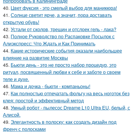
попробовать в Калининграде
40.
Цвет фуксия - это смелый выбор для маникюра!
41.
Солнце светит ярче, а значит, пора доставать
открытую обувь!
42.
Устали от сколов, трещин и отслоек гель - лака?
43.
Полное Руководство по Распаковке Посылок с
Алиэкспресс: Что Ждать и Как Принимать
44.
Какие исторические события оказали наибольшее
влияние на развитие Москвы
45.
Бьюти день - это не просто набор процедур, это
ритуал, посвященный любви к себе и заботе о своем
теле и духе.
46.
Мама и дочка - бьюти - компаньоны!
47.
Как полностью отпечатать фольгу на весь ноготок без
клея: простой и эффективный метод
48.
Умный робот - пылесос Dreame L10 Ultra EU, белый, с
Алисой.
49.
Элегантность в полоску: как создать дизайн под
френч с полосками