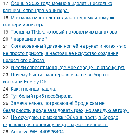
17.
Осенью 2023 года можно выделить несколько
ключевых трендов маникюра.
18.
Моя мама много лет ходила к одному и тому же
мастеру маникюра.
19.
Тренд из Tiktok, который покорил мир маникюра.
20.
* наращивание *.
21.
Согласованный дизайн ногтей на руках и ногах - это
не просто прихоть, а настоящее искусство создания
целостного образа.
22.
И если спросят меня, где моё сердце - я отвечу: тут.
23.
Почему бьюти - мастера все чаще выбирают
коктейли Energy Diet.
24.
Как я принца нашла.
25.
Тут белый гриб пособирала.
26.
Замечательно, потрясающе! Вроде сам не
бездарность, вроде завидовать грех, но завидую автору.
27.
Не осуждаю, но макияж "Обманывает", а борода,
скрывающая половину лица, - мужественность.
28.
Артикул WB: 449825404.