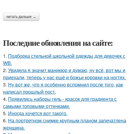
читать дальше →
Последние обновления на сайте:
1.
Подборка стильной школьной одежды для девочек с
WB.
2.
Увидела я значит маникюр и думаю, ну всё, вот мы и
приехали, теперь у нас ещё и божьи коровки на ногтях.
3.
Ну вот же, что я особенно вспомнил после того, как
написал прошлый пост.
4.
Появились наборы гель - красок для градиента с
самыми топовыми оттенками.
5.
Иногда хочется вот такого.
6.
На портретном снимке крупным планом запечатлена
женщина.