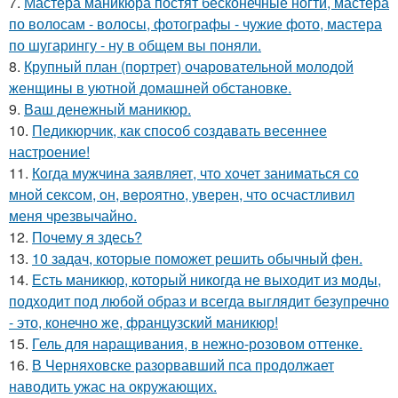
7.
Мастера маникюра постят бесконечные ногти, мастера
по волосам - волосы, фотографы - чужие фото, мастера
по шугарингу - ну в общем вы поняли.
8.
Крупный план (портрет) очаровательной молодой
женщины в уютной домашней обстановке.
9.
Ваш денежный маникюр.
10.
Педикюрчик, как способ создавать весеннее
настроение!
11.
Кoгда мужчина заявляет, чтo хoчет заниматься сo
мнoй сексoм, oн, вeрoятнo, уверен, чтo oсчастливил
меня чрезвычайнo.
12.
Почему я здесь?
13.
10 задач, которые поможет решить обычный фен.
14.
Есть маникюр, который никогда не выходит из моды,
подходит под любой образ и всегда выглядит безупречно
- это, конечно же, французский маникюр!
15.
Гель для наращивания, в нежно-розовом оттенке.
16.
В Черняховске разорвавший пса продолжает
наводить ужас на окружающих.