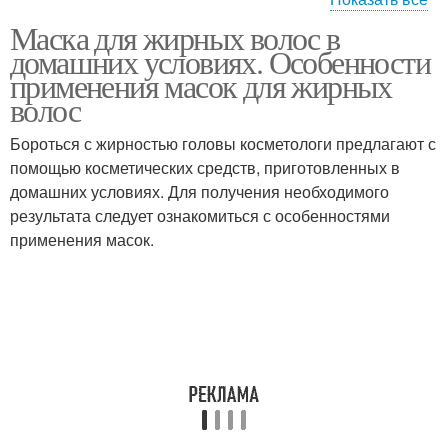
Маска для жирных волос в
Шампуни для жирных
Маска для волос
домашних условиях. Особенности
волос
применения масок для жирных
волос
Бороться с жирностью головы косметологи предлагают с
Глина для волос
Маски для волос
помощью косметических средств, приготовленных в
домашних условиях. Для получения необходимого
результата следует ознакомиться с особенностями
применения масок.