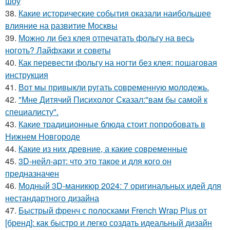
шоу
38.
Какие исторические события оказали наибольшее
влияние на развитие Москвы
39.
Можно ли без клея отпечатать фольгу на весь
ноготь? Лайфхаки и советы
40.
Как перевести фольгу на ногти без клея: пошаговая
инструкция
41.
Вот мы привыкли ругать современную молодежь.
42.
"Мне Дитячий Писихолог Сказал:"вам бы самой к
специалисту".
43.
Какие традиционные блюда стоит попробовать в
Нижнем Новгороде
44.
Какие из них древние, а какие современные
45.
3D-нейл-арт: что это такое и для кого он
предназначен
46.
Модный 3D-маникюр 2024: 7 оригинальных идей для
нестандартного дизайна
47.
Быстрый френч с полосками French Wrap Plus от
[бренд]: как быстро и легко создать идеальный дизайн