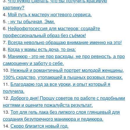
3.
Что нужно сделать, что бы получить красивую
картинку?
4.
Мой путь к мастеру ногтевого сервиса.
5.
- ну ты обычная, Эми.
6.
Нейрофотосессия для мастеров: создайте
профессиональный образ без съёмок!
7.
Всегда невольно обращаю внимание именно на это!
8.
Когда у мамы есть доча, то она:
9.
Маникюр - это не про расходы, не про ревность, а про
самооценку и заботу о себе.
10.
Нежный и романтичный портрет молодой женщины,
100% сходство, утопающей в пышных розовых пионах.
11.
Благодарю год за все уроки, и опыт который я
получила.
12.
Доброго дня! Прошу советов по работе с подобными
ногтями и оцените пожалуйста результат.
13.
Топ для гель лака без липкого слоя глянцевый для
создания безупречного маникюра и педикюра.
14.
Скоро близится новый год.