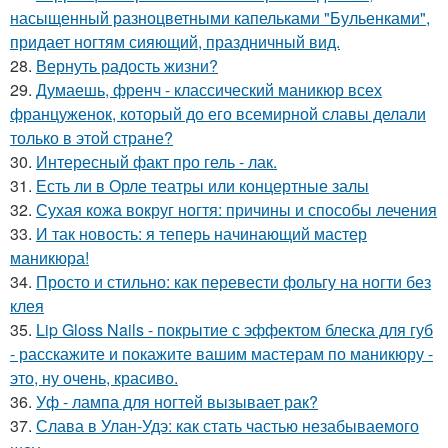
насыщенный разноцветными капельками "Бульенками",
придает ногтям сияющий, праздничный вид.
28.
Вернуть радость жизни?
29.
Думаешь, френч - классический маникюр всех
француженок, который до его всемирной славы делали
только в этой стране?
30.
Интересный факт про гель - лак.
31.
Есть ли в Орле театры или концертные залы
32.
Сухая кожа вокруг ногтя: причины и способы лечения
33.
И так новость: я теперь начинающий мастер
маникюра!
34.
Просто и стильно: как перевести фольгу на ногти без
клея
35.
Lip Gloss Nails - покрытие с эффектом блеска для губ
- расскажите и покажите вашим мастерам по маникюру -
это, ну очень, красиво.
36.
Уф - лампа для ногтей вызывает рак?
37.
Слава в Улан-Удэ: как стать частью незабываемого