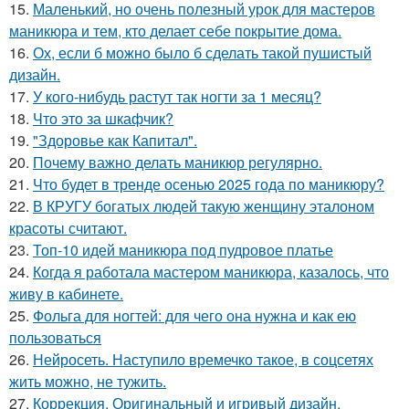
15.
Маленький, но очень полезный урок для мастеров
маникюра и тем, кто делает себе покрытие дома.
16.
Ох, если б можно было б сделать такой пушистый
дизайн.
17.
У кого-нибудь растут так ногти за 1 месяц?
18.
Что это за шкафчик?
19.
"Здоровье как Капитал".
20.
Почему важно делать маникюр регулярно.
21.
Что будет в тренде осенью 2025 года по маникюру?
22.
В КРУГУ богатых людей такую женщину эталоном
красоты считают.
23.
Топ-10 идей маникюра под пудровое платье
24.
Когда я работала мастером маникюра, казалось, что
живу в кабинете.
25.
Фольга для ногтей: для чего она нужна и как ею
пользоваться
26.
Нейросеть. Наступило времечко такое, в соцсетях
жить можно, не тужить.
27.
Коррекция. Оригинальный и игривый дизайн,