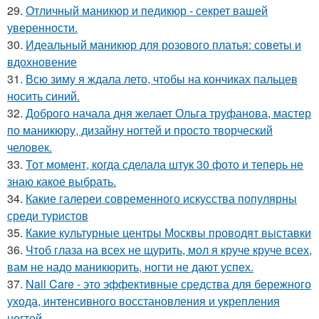
29.
Отличный маникюр и педикюр - секрет вашей
уверенности.
30.
Идеальный маникюр для розового платья: советы и
вдохновение
31.
Всю зиму я ждала лето, чтобы на кончиках пальцев
носить синий.
32.
Доброго начала дня желает Ольга труфанова, мастер
по маникюру, дизайну ногтей и просто творческий
человек.
33.
Тот момент, когда сделала штук 30 фото и теперь не
знаю какое выбрать.
34.
Какие галереи современного искусства популярны
среди туристов
35.
Какие культурные центры Москвы проводят выставки
36.
Чтоб глаза на всех не щурить, мол я круче круче всех,
вам не надо маникюрить, ногти не дают успех.
37.
Nail Care - это эффективные средства для бережного
ухода, интенсивного восстановления и укрепления
ногтей.