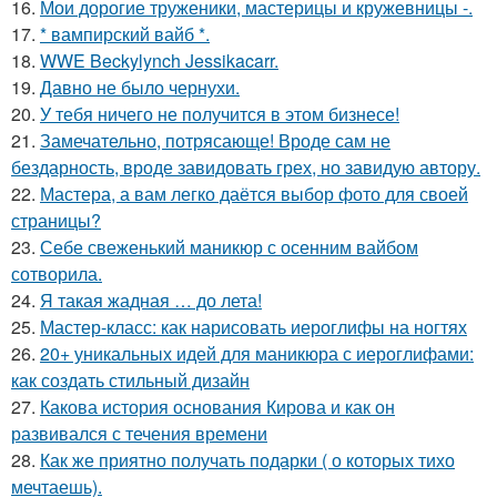
16.
Мои дорогие труженики, мастерицы и кружевницы -.
17.
* вампирский вайб *.
18.
WWE Beckylynch Jessikacarr.
19.
Давно не было чернухи.
20.
У тебя ничего не получится в этом бизнесе!
21.
Замечательно, потрясающе! Вроде сам не
бездарность, вроде завидовать грех, но завидую автору.
22.
Мастера, а вам легко даётся выбор фото для своей
страницы?
23.
Себе свеженький маникюр с осенним вайбом
сотворила.
24.
Я такая жадная … до лета!
25.
Мастер-класс: как нарисовать иероглифы на ногтях
26.
20+ уникальных идей для маникюра с иероглифами:
как создать стильный дизайн
27.
Какова история основания Кирова и как он
развивался с течения времени
28.
Как же приятно получать подарки ( о которых тихо
мечтаешь).