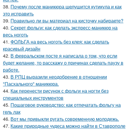
38.
Почему после маникюра шелушится кутикула и как
это исправить
39.
Правильно ли вы материал на кисточку набираете?
40.
Секрет фольги: как сделать экспресс-маникюр на
весь ноготь
41.
ФОЛЬГА на весь ноготь без клея: как сделать
красивый дизайн
42.
В февральском посте я написала о том, что если
будет желание, то расскажу о причинах сделать паузу в
работе.
43.
В РПЦ выразили неодобрение в отношении
"Пасхального" маникюра.
44.
Как перенести рисунок с фольги на ногти без
специальных инструментов
45.
Пошаговое руководство: как отпечатать фольгу на
гель лак
46.
Вот мы привыкли ругать современную молодежь.
47.
Какие природные чудеса можно найти в Ставрополе