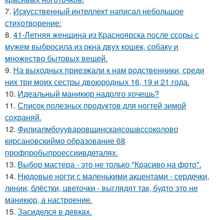
7.
Искусственный интеллект написал небольшое
стихотворение:
8.
41-Летняя женщина из Красноярска после ссоры с
мужем выбросила из окна двух кошек, собаку и
множество бытовых вещей.
9.
На выходных приезжали к нам родственники, среди
них три моих сестры двоюродных 16, 19 и 21 года.
10.
Идеальный маникюр надолго хочешь?
11.
Список полезных продуктов для ногтей зимой
сохраняй.
12.
Филиалмбоууваровщинскаясошвссоколово
кирсановскиймо образование 68
профпробыпроессиивдеталях.
13.
Выбор мастера - это не только "Красиво на фото".
14.
Нюдовые ногти с маленькими акцентами - сердечки,
линии, блёстки, цветочки - выглядят так, будто это не
маникюр, а настроение.
15.
Засиделся в девках.