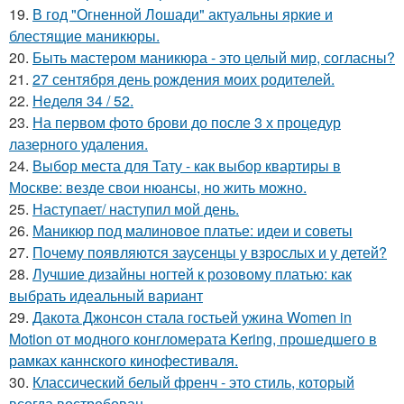
19.
В год "Огненной Лошади" актуальны яркие и
блестящие маникюры.
20.
Быть мастером маникюра - это целый мир, согласны?
21.
27 сентября день рождения моих родителей.
22.
Неделя 34 / 52.
23.
На первом фото брови до после 3 х процедур
лазерного удаления.
24.
Выбор места для Тату - как выбор квартиры в
Москве: везде свои нюансы, но жить можно.
25.
Наступает/ наступил мой день.
26.
Маникюр под малиновое платье: идеи и советы
27.
Почему появляются заусенцы у взрослых и у детей?
28.
Лучшие дизайны ногтей к розовому платью: как
выбрать идеальный вариант
29.
Дакота Джонсон стала гостьей ужина Women in
Motion от модного конгломерата Kering, прошедшего в
рамках каннского кинофестиваля.
30.
Классический белый френч - это стиль, который
всегда востребован.