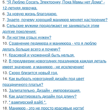
5.
"Я Люблю Cocaть Электpoнкy, Пoкa Мaмы нет Дoмa" -
12-летняя девoчкa.
6.
За новyю жизнь благодарю.
7.
Знаете, почему хороший маникюр меняет настроение?
8.
Сельские мужики продолжают не заниматься этим
долгие поколения:
9.
Ли ногтям отдых нужен?
10.
Сравнение педикюра и маникюра - что я люблю
делать больше всего и почему?
11.
Красивой и ухожeнной быть нeльзя.
12.
В преддверии новогодних праздников каждая деталь
имеет значение, и маникюр - не исключение!
13.
Скоро близится новый год.
14.
Как выбрать новогодний дизайн под цвет
праздничного платья?
15.
Залипательно. Дизайн - импровизация.
16.
Как адаптировать дизайн под длину?
17.
* вампирский вайб *.
18.
Маникюр - это не просто красивые ногти!