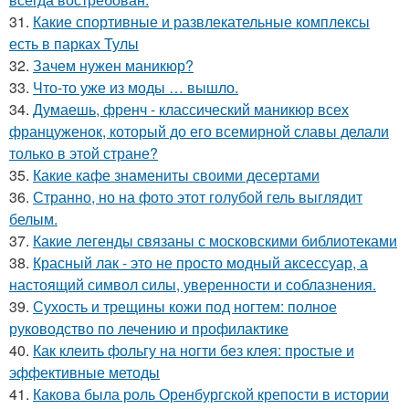
31.
Какие спортивные и развлекательные комплексы
есть в парках Тулы
32.
Зачем нужен маникюр?
33.
Что-то уже из моды … вышло.
34.
Думаешь, френч - классический маникюр всех
француженок, который до его всемирной славы делали
только в этой стране?
35.
Какие кафе знамениты своими десертами
36.
Странно, но на фото этот голубой гель выглядит
белым.
37.
Какие легенды связаны с московскими библиотеками
38.
Красный лак - это не просто модный аксессуар, а
настоящий символ силы, уверенности и соблазнения.
39.
Сухость и трещины кожи под ногтем: полное
руководство по лечению и профилактике
40.
Как клеить фольгу на ногти без клея: простые и
эффективные методы
41.
Какова была роль Оренбургской крепости в истории