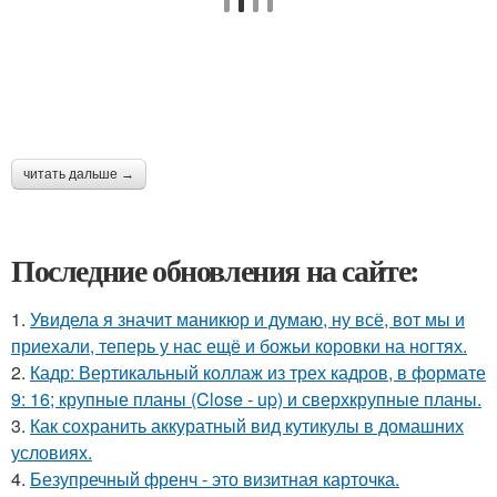
читать дальше →
Последние обновления на сайте:
1.
Увидела я значит маникюр и думаю, ну всё, вот мы и
приехали, теперь у нас ещё и божьи коровки на ногтях.
2.
Кадр: Вертикальный коллаж из трех кадров, в формате
9: 16; крупные планы (Close - up) и сверхкрупные планы.
3.
Как сохранить аккуратный вид кутикулы в домашних
условиях.
4.
Безупречный френч - это визитная карточка.