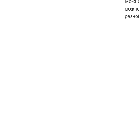
Можно
можно
разно