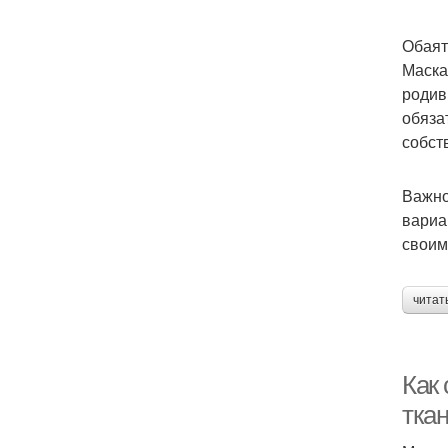
Обаят
Маска
родив
обяза
собст
Важно
вариа
своим
читат
Как
тка