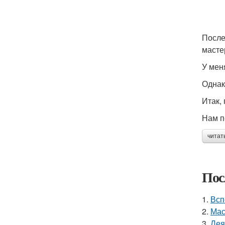
После
масте
У мен
Однак
Итак,
Нам п
читат
Пос
1.
Всп
2.
Мас
3.
Лея