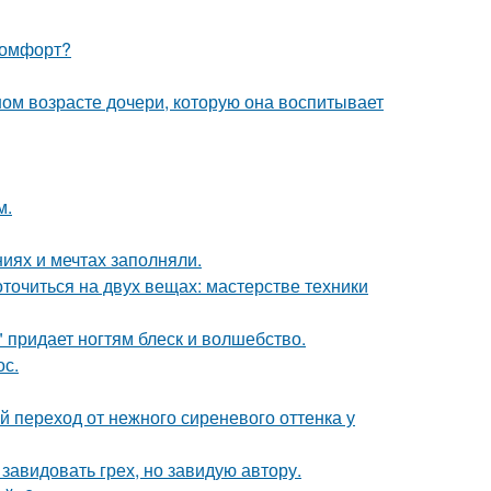
 комфорт?
м возрасте дочери, которую она воспитывает
м.
иях и мечтах заполняли.
оточиться на двух вещах: мастерстве техники
 придает ногтям блеск и волшебство.
ос.
й переход от нежного сиреневого оттенка у
завидовать грех, но завидую автору.