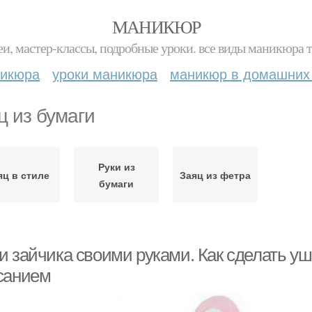
МАНИКЮР
и, мастер-классы, подробные уроки. все виды маникюра т
никюра
уроки маникюра
маникюр в домашних
ц из бумаги
Руки из
яц в стиле
Заяц из фетра
бумаги
и зайчика своими руками. Как сделать уш
санием