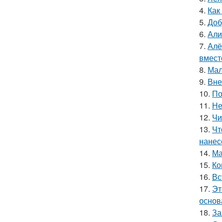
4.
Как
5.
Доб
6.
Али
7.
Алё
вмест
8.
Мал
9.
Вне
10.
По
11.
Не
12.
Чи
13.
Чт
нанес
14.
Ма
15.
Ко
16.
Вс
17.
Эт
основ
18.
За