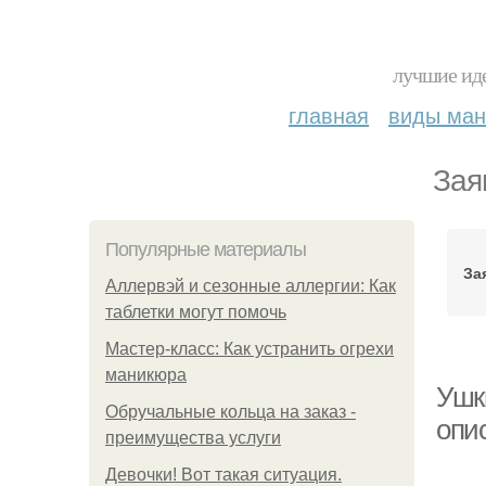
лучшие иде
главная
виды ма
Зая
Популярные материалы
За
Аллервэй и сезонные аллергии: Как
таблетки могут помочь
Мастер-класс: Как устранить огрехи
маникюра
Ушк
Обручальные кольца на заказ -
опи
преимущества услуги
Девочки! Вот такая ситуация.