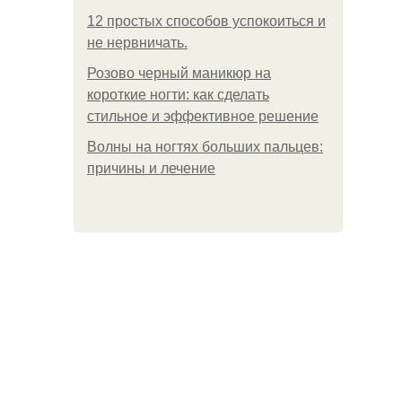
12 простых способов успокоиться и
не нервничать.
Розово черный маникюр на
короткие ногти: как сделать
стильное и эффективное решение
Волны на ногтях больших пальцев:
причины и лечение