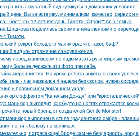
 сохранить аккуратный вид кутикулы в домашних условиях.
рый день. Вы за эстетику, минимализм, качество, сервис и
са - босс: как 12-летняя дочь Тимати "Строит" всю семью.
на Шишкова поделилась своими впечатлениями о переходно
е с Тимати.
енький секрет большого маникюра: что такое баф?
шний вид как отражение самоуважения.
чему перед маникюром не надо мазать руки жирным кремо
 могу больше держать эти фото при себе.
тайкамероприятия. На уроке ребята анкеты о своих увлечен
обы гель - лак держался 4 недели без сколов, нужно сосред
ения и правильном домашнем уходе.
никюр с эффектом "Капельки Дождя" или "кристаллический"
гда маникюр выглядит, как будто на ногтях отражается косм
тречайте новый бренд от создателей Gentle Monster!
от маникюр выполнен в стиле градиентного омбре - плавны
ания ногтя к белому на кончиках.
мечательно, потрясающе! Вроде сам не бездарность, вроде 