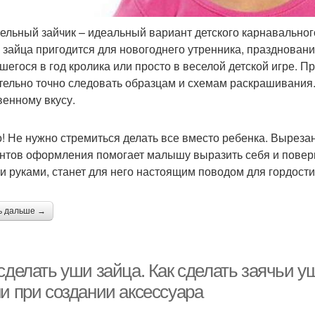
ельный зайчик – идеальный вариант детского карнавальног
 зайца пригодится для новогоднего утренника, празднован
шегося в год кролика или просто в веселой детской игре. П
тельно точно следовать образцам и схемам раскрашивания
венному вкусу.
! Не нужно стремиться делать все вместо ребенка. Вырез
нтов оформления помогает малышу выразить себя и поверит
и руками, станет для него настоящим поводом для гордости
ь дальше →
 сделать уши зайца. Как сделать заячьи 
ни при создании аксессуара