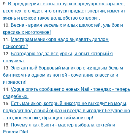
9.
В преддверии сезона отпусков предупрежу заранее,
всех тех, кто ждет, что отпуск придаст энергии, изменит
жизнь и всякое такое волшебство сотворит.
10.
Весна - время веселых милых шалостей, улыбок и
красивых ноготочков!
11.
Мастерам маникюра надо выдавать диплом
психолога?
12.
Благодарю год за все уроки, и опыт который я
получила.
13.
Элегантный бордовый маникюр с изящным белым
бантиком на одном из ногтей - сочетание классики и
игривости!
14.
Vogue опять сообщает о новых Nail - трендах - теперь
свадебных.
15.
Есть маникюр, который никогда не выходит из моды,
подходит под любой образ и всегда выглядит безупречно
- это, конечно же, французский маникюр!
16.
Почему я как бьюти - мастер выбрала коктейли
Energy Diet.