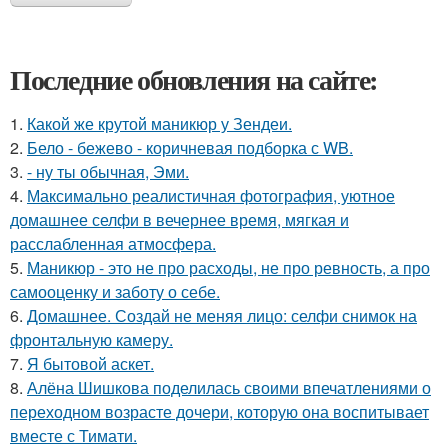
Последние обновления на сайте:
1.
Какой же крутой маникюр у Зендеи.
2.
Бело - бежево - коричневая подборка с WB.
3.
- ну ты обычная, Эми.
4.
Максимально реалистичная фотография, уютное
домашнее селфи в вечернее время, мягкая и
расслабленная атмосфера.
5.
Маникюр - это не про расходы, не про ревность, а про
самооценку и заботу о себе.
6.
Домашнее. Создай не меняя лицо: селфи снимок на
фронтальную камеру.
7.
Я бытовой аскет.
8.
Алёна Шишкова поделилась своими впечатлениями о
переходном возрасте дочери, которую она воспитывает
вместе с Тимати.