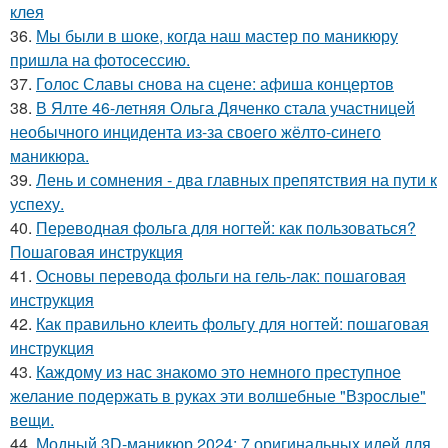
клея
36.
Мы были в шоке, когда наш мастер по маникюру
пришла на фотосессию.
37.
Голос Славы снова на сцене: афиша концертов
38.
В Ялте 46-летняя Ольга Дяченко стала участницей
необычного инцидента из-за своего жёлто-синего
маникюра.
39.
Лень и сомнения - два главных препятствия на пути к
успеху.
40.
Переводная фольга для ногтей: как пользоваться?
Пошаговая инструкция
41.
Основы перевода фольги на гель-лак: пошаговая
инструкция
42.
Как правильно клеить фольгу для ногтей: пошаговая
инструкция
43.
Каждому из нас знакомо это немного преступное
желание подержать в руках эти волшебные "Взрослые"
вещи.
44.
Модный 3D-маникюр 2024: 7 оригинальных идей для