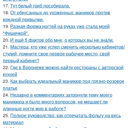
17.
Тут белый гриб пособирала.
18.
От обкусанных до ухоженных: маникюр против
вредной привычки.
19.
Разная форма ногтей на руках уже стала моей
"Фишечкой".
20.
И ещё 5 фактов обо мне, о которых вы не знали.
21.
Мастера, кто уже успел сменить несколько кабинетов/
студий, помните свое первое рабочее место, свой
первый кабинет?
22.
Где в Воронеже можно найти рестораны с авторской
кухней
23.
Как выбрать идеальный маникюр под грязно-розовое
платье
24.
Недавно в комментариях затронули тему моего
маникюра и было много вопросов, не мешают ли
длинные ногти мне в работе?
25.
Полное руководство: как отпечатать фольгу на весь
материал