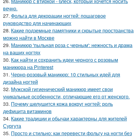
26.
Маникюр с втиркой - блеск, который хочется носить
вечно.
27.
Фольга для декорации ногтей: пошаговое
руководство для начинающих
28.
Какие подземные памятники и скрытые пространства
можно найти в Москве
29.
Маникюр 'пыльная роза с черным': нежность и драма
на ваших ногтях
30.
Как найти и сохранить идеи черного с розовым
маникюра на Pinterest
31.
Черно-розовый маникюр: 10 стильных идей для
дизайна ногтей
32.
Мужской гигиенический маникюр имеет свои
уникальные особенности, отличающие его от женского.
33.
Почему шелушится кожа вокруг ногтей: роль
дефицита витаминов
34.
Какие традиции и обычаи характерны для жителей
Сургута
35.
Просто и стильно: как перевести фольгу на ногти без