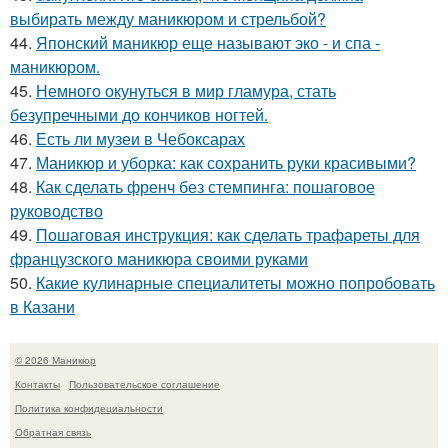
выбирать между маникюром и стрельбой?
44.
Японский маникюр еще называют эко - и спа -
маникюром.
45.
Немного окунуться в мир гламура, стать
безупречными до кончиков ногтей.
46.
Есть ли музеи в Чебоксарах
47.
Маникюр и уборка: как сохранить руки красивыми?
48.
Как сделать френч без стемпинга: пошаговое
руководство
49.
Пошаговая инструкция: как сделать трафареты для
французского маникюра своими руками
50.
Какие кулинарные специалитеты можно попробовать
в Казани
© 2026 Маникюр
Контакты
Пользовательское соглашение
Политика конфидециальности
Обратная связь