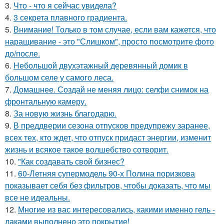
3.
Что - что я сейчас увидела?
4.
3 секрета плавного градиента.
5.
Внимание! Только в том случае, если вам кажется, что
наращивание - это "Слишком", просто посмотрите фото
до/после.
6.
Небольшой двухэтажный деревянный домик в
большом селе у самого леса.
7.
Домашнее. Создай не меняя лицо: селфи снимок на
фронтальную камеру.
8.
За новyю жизнь благодарю.
9.
В преддверии сезона отпусков предупрежу заранее,
всех тех, кто ждет, что отпуск придаст энергии, изменит
жизнь и всякое такое волшебство сотворит.
10.
"Как создавать свой бизнес?
11.
60-Летняя супермодель 90-х Полина поризкова
показывает себя без фильтров, чтобы доказать, что мы
все не идеальны.
12.
Многие из вас интересовались, какими именно гель -
лаками выполнено это покрытие!