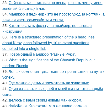
33.
Сейчас какая - никакая но весна, в честь чего у меня
зелёный блястящий лак.
34.
Маникюр и педикюр - это не просто уход за ногтями, а
важная часть самозаботы и стиля.
35.
Как отпечатать фольгу на праймер: пошаговая
инструкция
36.
Here is a structured presentation of the 6 headlines
about Kirov, each followed by 10 relevant questions,
compiled into a single list:
37.
Новомодный маникюр "Разные Руки".
38.
What is the significance of the Chuvash Republic in
modern Russia
39.
Лень и сомнения - два главных препятствия на пути к
успеху.
40.
Где можно с детьми посмотреть на животных
41.
Один из счастливых дней в моей жизни - это свадьба
сына.
42.
Делюсь с вами своим новым маникюром.
43.
dailyЖеня. Кто сказал, что женщина должна