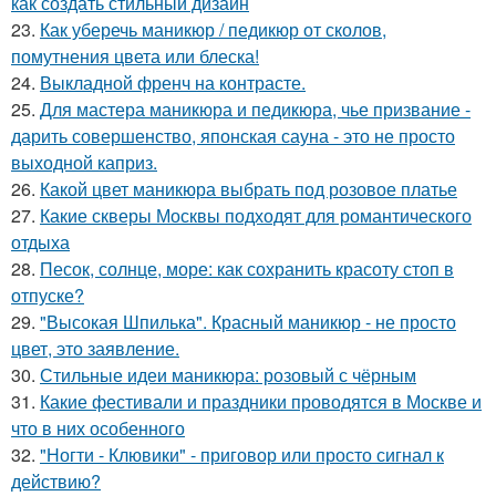
как создать стильный дизайн
23.
Как уберечь маникюр / педикюр от сколов,
помутнения цвета или блеска!
24.
Выкладной френч на контрасте.
25.
Для мастера маникюра и педикюра, чье призвание -
дарить совершенство, японская сауна - это не просто
выходной каприз.
26.
Какой цвет маникюра выбрать под розовое платье
27.
Какие скверы Москвы подходят для романтического
отдыха
28.
Песок, солнце, море: как сохранить красоту стоп в
отпуске?
29.
"Высокая Шпилька". Красный маникюр - не просто
цвет, это заявление.
30.
Стильные идеи маникюра: розовый с чёрным
31.
Какие фестивали и праздники проводятся в Москве и
что в них особенного
32.
"Ногти - Клювики" - приговор или просто сигнал к
действию?