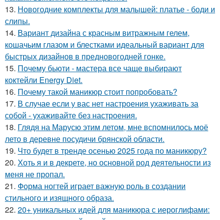
13.
Новогодние комплекты для малышей: платье - боди и
слипы.
14.
Вариант дизайна с красным витражным гелем,
кошачьим глазом и блестками идеальный вариант для
быстрых дизайнов в предновогодней гонке.
15.
Почему бьюти - мастера все чаще выбирают
коктейли Energy Diet.
16.
Почему такой маникюр стоит попробовать?
17.
В случае если у вас нет настроения ухаживать за
собой - ухаживайте без настроения.
18.
Глядя на Марусю этим летом, мне вспомнилось моё
лето в деревне посудичи брянской области.
19.
Что будет в тренде осенью 2025 года по маникюру?
20.
Хоть я и в декрете, но основной род деятельности из
меня не пропал.
21.
Форма ногтей играет важную роль в создании
стильного и изящного образа.
22.
20+ уникальных идей для маникюра с иероглифами: