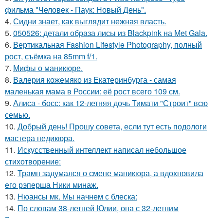
фильма "Человек - Паук: Новый День".
4.
Сидни знает, как выглядит нежная власть.
5.
050526: детали образа лисы из Blackpink на Met Gala.
6.
Вертикальная Fashion Lifestyle Photography, полный
рост, съёмка на 85mm f/1.
7.
Мифы о маникюре.
8.
Валерия кожемяко из Екатеринбурга - самая
маленькая мама в России: её рост всего 109 см.
9.
Алиса - босс: как 12-летняя дочь Тимати "Строит" всю
семью.
10.
Добрый день! Прошу совета, если тут есть подологи
мастера педикюра.
11.
Искусственный интеллект написал небольшое
стихотворение:
12.
Трамп задумался о смене маникюра, а вдохновила
его рэперша Ники минаж.
13.
Нюансы мк. Мы начнем с блеска:
14.
По словам 38-летней Юлии, она с 32-летним