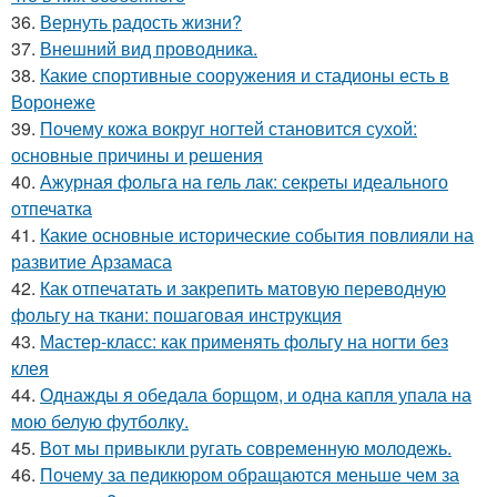
36.
Вернуть радость жизни?
37.
Внешний вид проводника.
38.
Какие спортивные сооружения и стадионы есть в
Воронеже
39.
Почему кожа вокруг ногтей становится сухой:
основные причины и решения
40.
Ажурная фольга на гель лак: секреты идеального
отпечатка
41.
Какие основные исторические события повлияли на
развитие Арзамаса
42.
Как отпечатать и закрепить матовую переводную
фольгу на ткани: пошаговая инструкция
43.
Мастер-класс: как применять фольгу на ногти без
клея
44.
Однажды я обедала борщом, и одна капля упала на
мою белую футболку.
45.
Вот мы привыкли ругать современную молодежь.
46.
Почему за педикюром обращаются меньше чем за