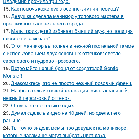
Владимир прожила три года.
15.
Как помочь коже рук в осенне-зимний период?
16.
Девушка сделала маникюр у топового мастера в
престижном салоне своего города.
17.
Мать троих детей избивает бывший муж, но полиция
словно не замечает".
18.
Этот маникюр выполнен в нежной пастельной гамме
с использованием двух основных оттенков: светло -
сиреневого и пудрово - розового.
19.
Встречайте новый бренд от создателей Gentle
Monster!
20.
Знакомьтесь, это не просто нежный розовый френч.
21.
На фото гель из новой коллекции, очень красивый,
нежный персиковый оттенок.
22.
Отпуск это не только отдых.
23.
Думал сделать видео на 40 дней, но сделал его
раньше.
24.
Ты точно видела мемы про девушек на маникюре,
которые часами не могут выбрать цвет лака.