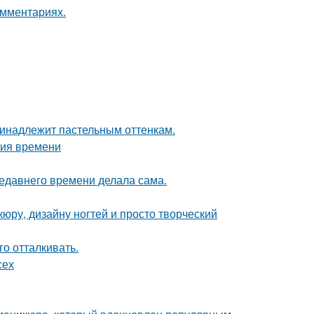
омментариях.
принадлежит пастельным оттенкам.
ния времени
недавнего времени делала сама.
юру, дизайну ногтей и просто творческий
го отталкивать.
сех