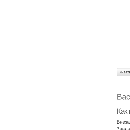
читат
Вас
Как 
Внеза
Знала