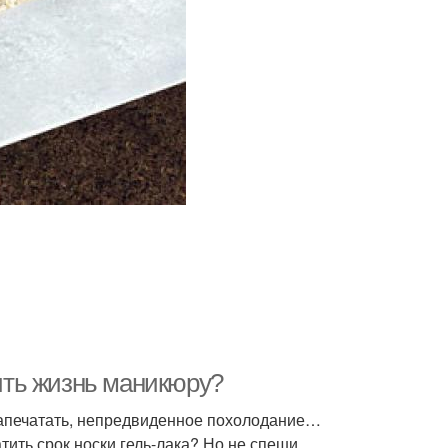
лить жизнь маникюру?
напечатать, непредвиденное похолодание…
тить срок носки гель-лака? Но не спеши