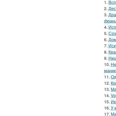
1.
Всп
2.
Дес
3.
Дра
франц
4.
Исп
5.
Соз
6.
Дом
7.
Иск
8.
Кра
9.
Нюа
10.
Ню
маник
11.
Од
12.
Ко
13.
Ма
14.
Vo
15.
Ик
16.
У 
17.
Ма