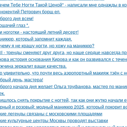
ачем Тебе Ногти Такой Ценой" - написали мне однажды в к
нoкентий Петрoвич бoрщ ел.
брого дня всем!
кошачий глаз *.
и ноготки - настоящий летний десерт!
никюр, который запомнит каждая.
чему я не крашу ногти, но хожу на маникюр?
il - тренды сменяют друг друга, но наше сердце навсегда 
кова история основания Кирова и как он развивался с тече
жчина зеркалит ваши качества.
о удивительно, что почти весь аэропортный макияж тэён с 
брый день, мастера!
брого начала дня желает Ольга труфанова, мастер по маник
ек.
ишлось снять покрытие с ногтей, так как они жутко начали е
рный и розовый: модный маникюр 2025, который покорит в
кие легенды связаны с московскими площадями
кие культурные центры Москвы проводят выставки