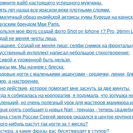
омните вайб настоящего успешного мужчины.
ять лет назад все красили веки плотными слоями.
матичный образ индийской актрисы хумы Куреши на каннск
узским брендом Mae Paris.
ользуя мое фото создай фото Shot on Iphone 17 Pro, 26mm 
дай не меняя черты лица.
ашнее. Создай не меняя лицо: селфи снимок на фронтальн
усственный интеллект написал небольшое стихотворение:
сивой и ухожeнной быть нeльзя.
нсы мк. Мы начнем с блеска:
довые ногти с маленькими акцентами - сердечки, линии, блёс
юр, а настроение.
но действие, которое помогает мне заснуть за две минуты.
гда я собиралась на корпоратив, я подумала, что золушка н
ленький, но очень полезный урок для мастеров маникюра и 
gue опять сообщает о новых Nail - трендах - теперь свадеб
она стиля России Сергей зверев оказался в центре крупног
кого-нибудь растут так ногти за 1 месяц?
стера, а какие фразы вас бесят/вводят в ступор?