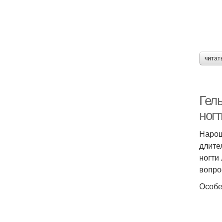
читат
Гел
ногт
Нарощ
длите
ногти
вопро
Особе