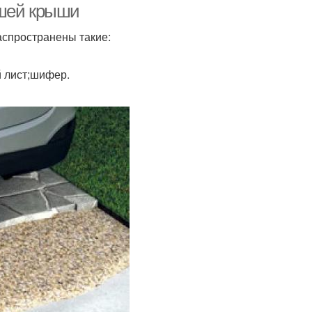
ашей крыши
спространены такие:
 лист;шифер.