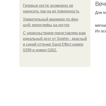
Веч
Гелевые ногти: возможно ли
наносить лак на их поверхность
Для п
Удивительный маникюр по фен
мягка
шуй: иероглифы на ногтях
Их ос
С удовольствием представляю вам
идеальный дуэт от Sophin - красный
и синий оттенки Sand Effect номер
0299 и номер 0262.