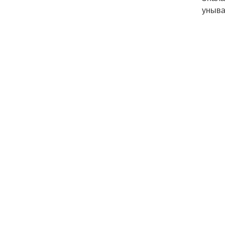
уныва