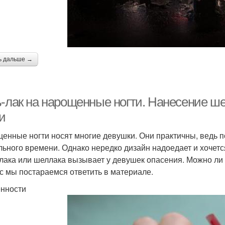
ь дальше →
ь-лак на нарощенные ногти. Нанесение ш
и
енные ногти носят многие девушки. Они практичны, ведь 
льного времени. Однако нередко дизайн надоедает и хочет
 лака или шеллака вызывает у девушек опасения. Можно ли 
с мы постараемся ответить в материале.
нности