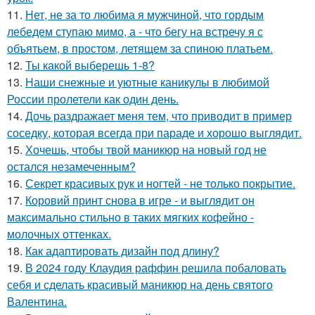
11.
Нет, не за то любима я мужчиной, что гордым
лебедем ступаю мимо, а - что бегу на встречу я с
объятьем, в простом, летящем за спиною платьем.
12.
Ты какой выберешь 1-8?
13.
Наши снежные и уютные каникулы в любимой
России пролетели как один день.
14.
Дочь раздражает меня тем, что приводит в пример
соседку, которая всегда при параде и хорошо выглядит.
15.
Хочешь, чтобы твой маникюр на новый год не
остался незамеченным?
16.
Секрет красивых рук и ногтей - не только покрытие.
17.
Коровий принт снова в игре - и выглядит он
максимально стильно в таких мягких кофейно -
молочных оттенках.
18.
Как адаптировать дизайн под длину?
19.
В 2024 году Клаудия раффин решила побаловать
себя и сделать красивый маникюр на день святого
Валентина.