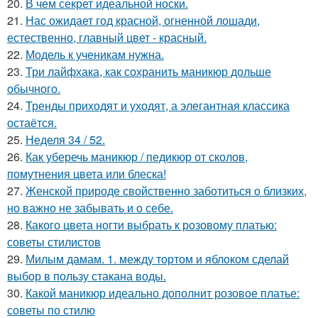
20.
В чем секрет идеальной носки.
21.
Нас ожидает год красной, огненной лошади,
естественно, главный цвет - красный.
22.
Модель к ученикам нужна.
23.
Три лайфхака, как сохранить маникюр дольше
обычного.
24.
Тренды приходят и уходят, а элегантная классика
остаётся.
25.
Неделя 34 / 52.
26.
Как уберечь маникюр / педикюр от сколов,
помутнения цвета или блеска!
27.
Женской природе свойственно заботиться о близких,
но важно не забывать и о себе.
28.
Какого цвета ногти выбрать к розовому платью:
советы стилистов
29.
Милым дамам. 1. между тортом и яблоком сделай
выбор в пользу стакана воды.
30.
Какой маникюр идеально дополнит розовое платье:
советы по стилю