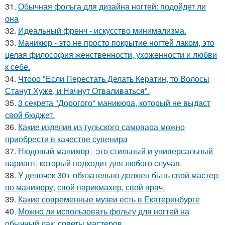
31.
Обычная фольга для дизайна ногтей: подойдет ли
она
32.
Идеальный френч - искусство минимализма.
33.
Маникюр - это не просто покрытие ногтей лаком, это
целая философия женственности, ухоженности и любви
к себе.
34.
Чтооо "Если Перестать Делать Кератин, то Волосы
Станут Хуже, и Начнут Отваливаться".
35.
3 секрета "Дорогого" маникюра, который не выдаст
свой бюджет.
36.
Какие изделия из тульского самовара можно
приобрести в качестве сувенира
37.
Нюдовый маникюр - это стильный и универсальный
вариант, который подходит для любого случая.
38.
У девочек 30+ обязательно должен быть свой мастер
по маникюру, свой парикмахер, свой врач.
39.
Какие современные музеи есть в Екатеринбурге
40.
Можно ли использовать фольгу для ногтей на
обычный лак: советы мастеров