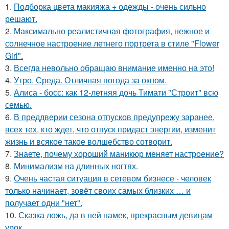
1.
Подборка цвета макияжа + одежды - очень сильно
решают.
2.
Максимально реалистичная фотография, нежное и
солнечное настроение летнего портрета в стиле "Flower
Girl".
3.
Всегда невольно обращаю внимание именно на это!
4.
Утро. Среда. Отличная погода за окном.
5.
Алиса - босс: как 12-летняя дочь Тимати "Строит" всю
семью.
6.
В преддверии сезона отпусков предупрежу заранее,
всех тех, кто ждет, что отпуск придаст энергии, изменит
жизнь и всякое такое волшебство сотворит.
7.
Знаете, почему хороший маникюр меняет настроение?
8.
Минимализм на длинных ногтях.
9.
Очень частая ситуация в сетевом бизнесе - человек
только начинает, зовёт своих самых близких … и
получает одни "нет".
10.
Сказка ложь, да в ней намек, прекрасным девицам
урок.