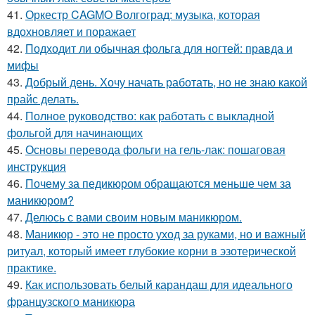
41.
Оркестр CAGMO Волгоград: музыка, которая
вдохновляет и поражает
42.
Подходит ли обычная фольга для ногтей: правда и
мифы
43.
Добрый день. Хочу начать работать, но не знаю какой
прайс делать.
44.
Полное руководство: как работать с выкладной
фольгой для начинающих
45.
Основы перевода фольги на гель-лак: пошаговая
инструкция
46.
Почему за педикюром обращаются меньше чем за
маникюром?
47.
Делюсь с вами своим новым маникюром.
48.
Маникюр - это не просто уход за руками, но и важный
ритуал, который имеет глубокие корни в эзотерической
практике.
49.
Как использовать белый карандаш для идеального
французского маникюра