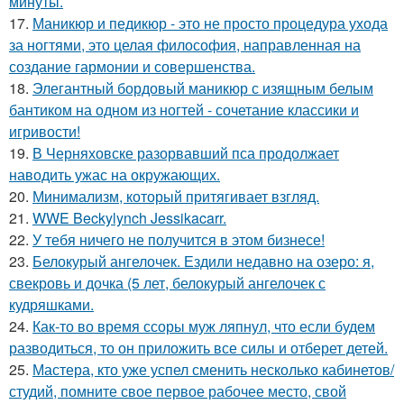
минуты.
17.
Маникюр и педикюр - это не просто процедура ухода
за ногтями, это целая философия, направленная на
создание гармонии и совершенства.
18.
Элегантный бордовый маникюр с изящным белым
бантиком на одном из ногтей - сочетание классики и
игривости!
19.
В Черняховске разорвавший пса продолжает
наводить ужас на окружающих.
20.
Минимализм, который притягивает взгляд.
21.
WWE Beckylynch Jessikacarr.
22.
У тебя ничего не получится в этом бизнесе!
23.
Белокурый ангелочек. Ездили недавно на озеро: я,
свекровь и дочка (5 лет, белокурый ангелочек с
кудряшками.
24.
Как-то во время ссоры муж ляпнул, что если будем
разводиться, то он приложить все силы и отберет детей.
25.
Мастера, кто уже успел сменить несколько кабинетов/
студий, помните свое первое рабочее место, свой