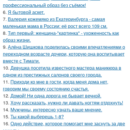
профессиональный образ без съёмок!
6.
Я бытовой аскет.
7.
Валерия кожемяко из Екатеринбурга - самая
маленькая мама в России: её рост всего 109 см.
8.
Тип первый: женщина-"картинка" - ухоженность как
образ жизни.
9.
Алёна Шишкова поделилась своими впечатлениями о
переходном возрасте дочери, которую она воспитывает
вместе с Тимати.
10.
Девушка посетила известного мастера маникюра в
одном из престижных салонов своего города.
11.
Приходи ко мне в гости, когда меня дома нет,
говорим мы своему состоянию счастья.
12.
Домой! Ни одна дорога не бывает вечной.
13.
Хочу рассказать, нужно ли давать ногтям отдохнуть!
14.
Мужчины, интересно узнать ваше мнение.
15.
Ты какой выберешь 1-8?
16.
Одно действие, которое помогает мне заснуть за две