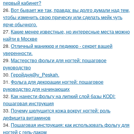
первый кабинет?
26.
Вот бывает же так, правда: вы долго думали над тем,
чтобы изменить свою прическу или сделать мейк чуть
ярче обычного.
27.
Какие менее известные, но интересные места можно
найти в Москве
28.
Отличный маникюр и педикюр - секрет вашей
уверенности.
29.
Мастерство фольги для ногтей: пошаговое
руководство
30.
Геройдня@v_Peskah.
31.
Фольга для декорации ногтей: пошаговое
руководство для начинающих
32.
Как нанести фольгу на липкий слой базы KODI:
пошаговая инструкция
33.
Почему шелушится кожа вокруг ногтей: роль
дефицита витаминов
34.
Пошаговая инструкция: как использовать фольгу для
ногтей с гель-лаком