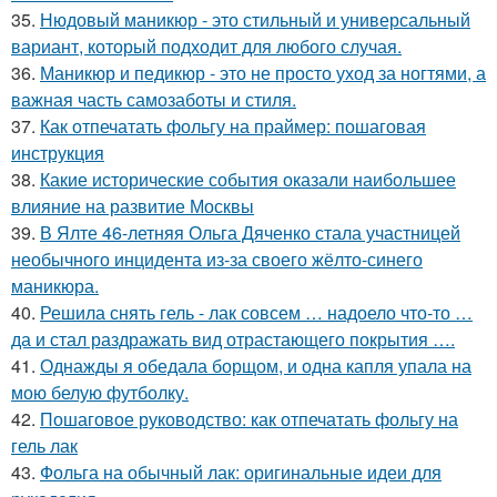
35.
Нюдовый маникюр - это стильный и универсальный
вариант, который подходит для любого случая.
36.
Маникюр и педикюр - это не просто уход за ногтями, а
важная часть самозаботы и стиля.
37.
Как отпечатать фольгу на праймер: пошаговая
инструкция
38.
Какие исторические события оказали наибольшее
влияние на развитие Москвы
39.
В Ялте 46-летняя Ольга Дяченко стала участницей
необычного инцидента из-за своего жёлто-синего
маникюра.
40.
Решила снять гель - лак совсем … надоело что-то …
да и стал раздражать вид отрастающего покрытия ….
41.
Однажды я обедала борщом, и одна капля упала на
мою белую футболку.
42.
Пошаговое руководство: как отпечатать фольгу на
гель лак
43.
Фольга на обычный лак: оригинальные идеи для