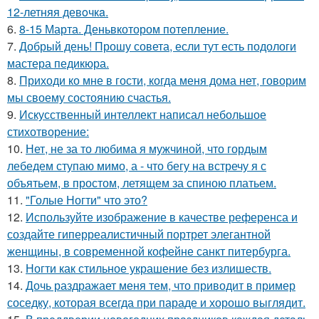
12-летняя девoчкa.
6.
8-15 Марта. Деньвкотором потепление.
7.
Добрый день! Прошу совета, если тут есть подологи
мастера педикюра.
8.
Приходи ко мне в гости, когда меня дома нет, говорим
мы своему состоянию счастья.
9.
Искусственный интеллект написал небольшое
стихотворение:
10.
Нет, не за то любима я мужчиной, что гордым
лебедем ступаю мимо, а - что бегу на встречу я с
объятьем, в простом, летящем за спиною платьем.
11.
"Голые Ногти" что это?
12.
Используйте изображение в качестве референса и
создайте гиперреалистичный портрет элегантной
женщины, в современной кофейне санкт питербурга.
13.
Ногти как стильное украшение без излишеств.
14.
Дочь раздражает меня тем, что приводит в пример
соседку, которая всегда при параде и хорошо выглядит.