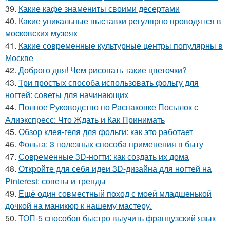
39.
Какие кафе знамениты своими десертами
40.
Какие уникальные выставки регулярно проводятся в
московских музеях
41.
Какие современные культурные центры популярны в
Москве
42.
Доброго дня! Чем рисовать такие цветочки?
43.
Три простых способа использовать фольгу для
ногтей: советы для начинающих
44.
Полное Руководство по Распаковке Посылок с
Алиэкспресс: Что Ждать и Как Принимать
45.
Обзор клея-геля для фольги: как это работает
46.
Фольга: 3 полезных способа применения в быту
47.
Современные 3D-ногти: как создать их дома
48.
Откройте для себя идеи 3D-дизайна для ногтей на
Pinterest: советы и тренды
49.
Ещё один совместный поход с моей младшенькой
дочкой на маникюр к нашему мастеру.
50.
ТОП-5 способов быстро выучить французский язык