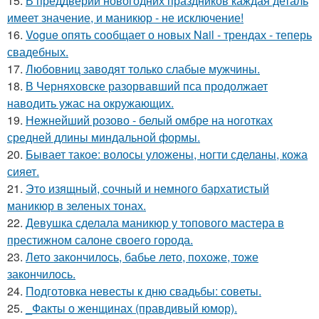
15.
В преддверии новогодних праздников каждая деталь
имеет значение, и маникюр - не исключение!
16.
Vogue опять сообщает о новых Nail - трендах - теперь
свадебных.
17.
Любовниц заводят только слабые мужчины.
18.
В Черняховске разорвавший пса продолжает
наводить ужас на окружающих.
19.
Нежнейший розово - белый омбре на ноготках
средней длины миндальной формы.
20.
Бывает такое: волосы уложены, ногти сделаны, кожа
сияет.
21.
Это изящный, сочный и немного бархатистый
маникюр в зеленых тонах.
22.
Девушка сделала маникюр у топового мастера в
престижном салоне своего города.
23.
Лето закончилось, бабье лето, похоже, тоже
закончилось.
24.
Подготовка невесты к дню свадьбы: советы.
25.
_Факты о женщинах (правдивый юмор).