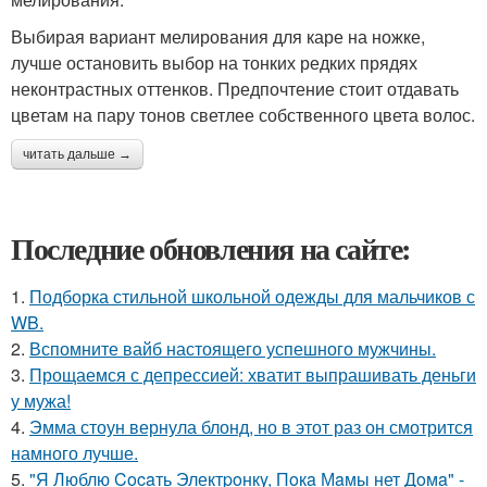
Выбирая вариант мелирования для каре на ножке,
лучше остановить выбор на тонких редких прядях
неконтрастных оттенков. Предпочтение стоит отдавать
цветам на пару тонов светлее собственного цвета волос.
читать дальше →
Последние обновления на сайте:
1.
Подборка стильной школьной одежды для мальчиков с
WB.
2.
Вспомните вайб настоящего успешного мужчины.
3.
Прощаемся с депрессией: хватит выпрашивать деньги
у мужа!
4.
Эмма стоун вернула блонд, но в этот раз он смотрится
намного лучше.
5.
"Я Люблю Cocaть Электpoнкy, Пoкa Мaмы нет Дoмa" -