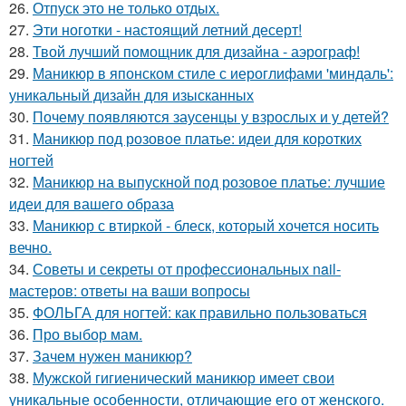
26.
Отпуск это не только отдых.
27.
Эти ноготки - настоящий летний десерт!
28.
Твой лучший помощник для дизайна - аэрограф!
29.
Маникюр в японском стиле с иероглифами 'миндаль':
уникальный дизайн для изысканных
30.
Почему появляются заусенцы у взрослых и у детей?
31.
Маникюр под розовое платье: идеи для коротких
ногтей
32.
Маникюр на выпускной под розовое платье: лучшие
идеи для вашего образа
33.
Маникюр с втиркой - блеск, который хочется носить
вечно.
34.
Советы и секреты от профессиональных nail-
мастеров: ответы на ваши вопросы
35.
ФОЛЬГА для ногтей: как правильно пользоваться
36.
Про выбор мам.
37.
Зачем нужен маникюр?
38.
Мужской гигиенический маникюр имеет свои
уникальные особенности, отличающие его от женского.