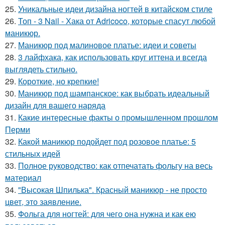
25.
Уникальные идеи дизайна ногтей в китайском стиле
26.
Топ - 3 Nail - Хака от Adricoco, которые спасут любой
маникюр.
27.
Маникюр под малиновое платье: идеи и советы
28.
3 лайфхака, как использовать круг иттена и всегда
выглядеть стильно.
29.
Короткие, но крепкие!
30.
Маникюр под шампанское: как выбрать идеальный
дизайн для вашего наряда
31.
Какие интересные факты о промышленном прошлом
Перми
32.
Какой маникюр подойдет под розовое платье: 5
стильных идей
33.
Полное руководство: как отпечатать фольгу на весь
материал
34.
"Высокая Шпилька". Красный маникюр - не просто
цвет, это заявление.
35.
Фольга для ногтей: для чего она нужна и как ею