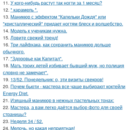
11.
У кого-нибудь растут так ногти за 1 месяц?
12.
* карамель *.
13.
Маникюр с эффектом "Капельки Дождя" или
"кристаллический" придает ногтям блеск и волшебство.
14.
Модель к ученикам нужна.
15.
Ловите свежий тренд!
16.
Три лайфхака, как сохранить маникюр дольше
обычного.
17.
"Здоровье как Капитал".
18.
Мать троих детей избивает бывший муж, но полиция
словно не замечает".
19.
13/52. Понедельник: о, эти визиты свекров!
20.
Почем бьюти - мастера все чаще выбирают коктейли
Energy Diet.
21.
Изящный маникюр в нежных пастельных тонах:
22.
Мастера, а вам легко даётся выбор фото для своей
страницы?
23.
Неделя 34 / 52.
24.
Мелочь, но какая неприятная!