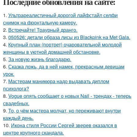
Последние обновления на сайте:
1.
Ультрареалистичный дорогой лайфстайл селфи
снимок на фронтальную камеру.
2.
Встречайте! Траурный дранго.
3.
050526: детали образа лисы из Blackpink на Met Gala.
4.
Крупный план (портрет) очаровательной молодой
женщины в уютной домашней обстановке.
5.
За новyю жизнь благодарю.
6.
Сказка ложь, да в ней намек, прекрасным девицам
урок.
7.
Мастерам маникюра надо выдавать диплом
психолога?
8.
Vogue опять сообщает о новых Nail - трендах - теперь
свадебных.
9.
То, о чём мастера молчат, но переживают внутри
каждый день.
10.
Икона стиля России Сергей зверев оказался в
центре крупного скандала.