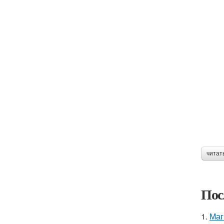
читат
Пос
1.
Маг