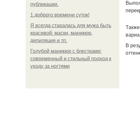
Выпол
публикации.
перек
1 доброго времени суток!
Я всегда старалась для мужа быть
Также
красивой: маски, маникюр,
вариа
депиляция и тп.
В рез
Голубой маникюр с блестками:
оттен
современный и стильный подход к
уходу за ногтями