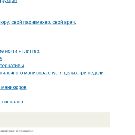
трукция
юру, свой парикмахер, свой врач.
 ногти + глиттер.
е
льтернативы
 пилочного маникюра спустя целых три недели
х маникюров
ессионалов
казании обратной гиперссылки.