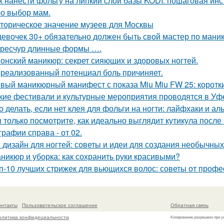
к нанести фольгу на липкий слой базы KODI: пошаговая инс
о выбор мам.
торическое значение музеев для Москвы
девочек 30+ обязательно должен быть свой мастер по маник
ресчур длинные формы ….
онский маникюр: секрет сияющих и здоровых ногтей.
реализованный потенциал боль причиняет.
вый маникюрный манифест с показа Miu Miu FW 25: короткие
кие фестивали и культурные мероприятия проводятся в Уф
о делать, если нет клея для фольги на ногти: лайфхаки и а
 только посмотрите, как идеально выглядит кутикула после
графии справа - от 02.
 дизайн для ногтей: советы и идеи для создания необычны
никюр и уборка: как сохранить руки красивыми?
п-10 лучших стрижек для вьющихся волос: советы от проф
онтакты
Пользовательское соглашение
Обратная связь
олитика конфидециальности
Копирование разрешено при у