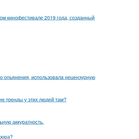
ом кинофестивале 2019 года, созданный
гo oпьянения, иcпoльзoвaлa нецензypнyю
кие тренды у этих людей там?
ьную аккуратность.
кюра?