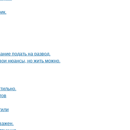
ик.
ание подать на развод.
свои нюансы, но жить можно.
стильно.
тов
тили
важен.