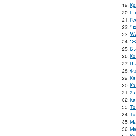
19.
Кр
20.
Ег
21.
Ге
22.
* 
23.
WW
24.
"Ж
25.
Бь
26.
Ко
27.
Вы
28.
Фр
29.
Ка
30.
Ка
31.
3 
32.
Ка
33.
То
34.
То
35.
Ма
36.
Ма