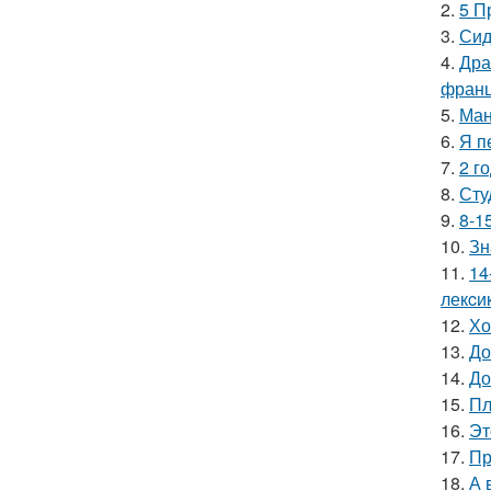
2.
5 П
3.
Сид
4.
Дра
франц
5.
Ман
6.
Я п
7.
2 г
8.
Сту
9.
8-1
10.
Зн
11.
14
лекcи
12.
Хо
13.
До
14.
До
15.
Пл
16.
Эт
17.
Пр
18.
А 