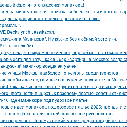
асивый френч - это классика маникюра!
ипет на минималках: история как я была лысой и носила пар
ль для наращивания, в нежно-розовом оттенке.
карамель *.
E Beckylynch Jessikacarr.
емчужина Маникюра". Ну как же без любимой эстетики.
ёт значит любит.
гда узнала, что муж мне изменяет, первой мыслью было жел
бор места для Тату - как выбор квартиры в Москве: везде 
анцузский маникюр всегда актуален.
кие улицы Москвы наиболее популярны среди туристов
кие необычные подземные сооружения находятся в Москве
лайфхака, как использовать круг иттена и всегда выглядеть 
кого цвета ногти выбрать к розовому платью: советы стилис
п-10 идей маникюра под пудровое платье
повые идеи маникюра под розовое платье 2025: тренды и с
стерство фольги для ногтей: пошаговое руководство
никюр решает. Почему свежий маникюр для каждой из нас 