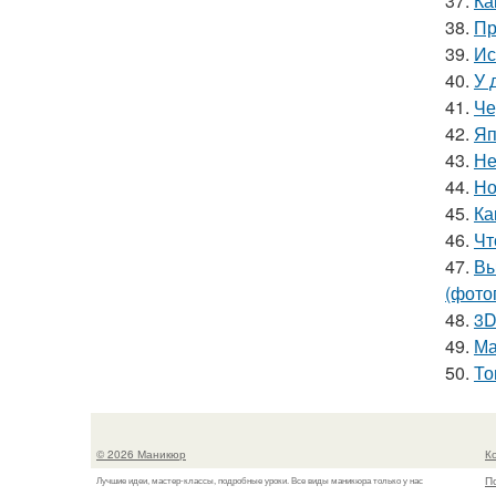
37.
Ка
38.
Пр
39.
Ис
40.
У 
41.
Че
42.
Яп
43.
Не
44.
Но
45.
Ка
46.
Чт
47.
Вы
(фото
48.
3D
49.
Ма
50.
То
© 2026 Маникюр
К
П
Лучшие идеи, мастер-классы, подробные уроки. Все виды маникюра только у нас