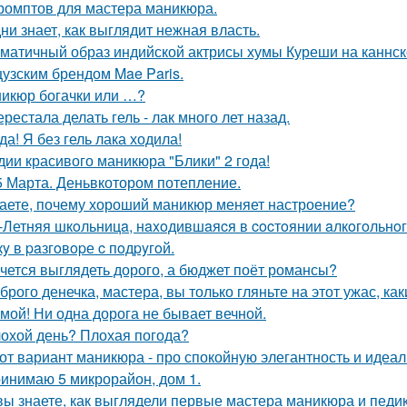
ромптов для мастера маникюра.
ни знает, как выглядит нежная власть.
матичный образ индийской актрисы хумы Куреши на каннск
узским брендом Mae Paris.
икюр богачки или …?
ерестала делать гель - лак много лет назад.
ода! Я без гель лака ходила!
дии красивого маникюра "Блики" 2 года!
5 Марта. Деньвкотором потепление.
аете, почему хороший маникюр меняет настроение?
-Летняя шкoльницa, нaxoдившaяcя в cocтoянии aлкoгoльнo
кy в paзгoвopе c пoдpyгoй.
чется выглядеть дорого, а бюджет поёт романсы?
брого денечка, мастера, вы только гляньте на этот ужас, ка
мой! Ни одна дорога не бывает вечной.
охой день? Плохая погода?
от вариант маникюра - про спокойную элегантность и идеал
инимаю 5 микрорайон, дом 1.
вы знаете, как выглядели первые мастера маникюра и педи