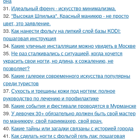
она
31.
Идеальный френч - искусство минимализма.
32.
"Высокая Шпилька". Красный маникюр - не просто
цвет, это заявление.
33.
Как нанести фольгу на липкий слой базы KODI:
пошаговая инструкция
34.
Какие уличные инсталляции можно увидеть в Москве
35.
Не раз сталкивались с ситуацией, когда хочется
украсить свои ногти, но длина, к сожалению, не
позволяет?
36.
Какие галереи современного искусства популярны
среди туристов
37.
Сухость и трещины кожи под ногтем: полное
руководство по лечению и профилактике
38.
Какие события и фестивали проводятся в Мурманске
39.
У девочек 30+ обязательно должен быть свой мастер
по маникюру, свой парикмахер, свой врач.
40.
Какие тайны или загадки связаны с историей города
41.
Как сделать ногти с фольгой гель лак: пошаговая