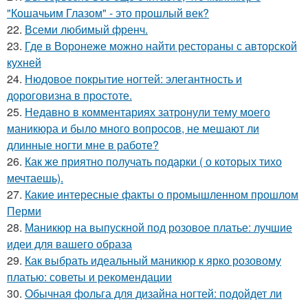
"Кошачьим Глазом" - это прошлый век?
22.
Всеми любимый френч.
23.
Где в Воронеже можно найти рестораны с авторской
кухней
24.
Нюдовое покрытие ногтей: элегантность и
дороговизна в простоте.
25.
Недавно в комментариях затронули тему моего
маникюра и было много вопросов, не мешают ли
длинные ногти мне в работе?
26.
Как же приятно получать подарки ( о которых тихо
мечтаешь).
27.
Какие интересные факты о промышленном прошлом
Перми
28.
Маникюр на выпускной под розовое платье: лучшие
идеи для вашего образа
29.
Как выбрать идеальный маникюр к ярко розовому
платью: советы и рекомендации
30.
Обычная фольга для дизайна ногтей: подойдет ли