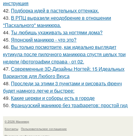
инструкция
42.
Подборка идей в пастельных оттенках.
43.
В РПЦ выразили неодобрение в отношении
"Пасхального" маникюра.
44.
Ты любишь ухаживать за ногтями дома?
45.
Японский маникюр - что это?
46.
Вы только посмотрите, как идеально выглядит
кутикула после пилочного маникюра спустя целых три
недели (фотографии справа - от 02.
47.
Современные 3D-Дизайны Ногтей: 15 Идеальных
Вариантов для Любого Вкуса
48.
Проследи за этими 3 пунктами и рисовать френч
будет намного легче и быстрее:
49.
Какие церкви и соборы есть в городе
50.
Французский маникюр без трафаретов: простой гид
© 2026 Маникюр
Контакты
Пользовательское соглашение