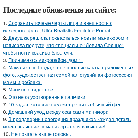
Последние обновления на сайте:
1.
Сохранить точные черты лица и внешности с
исходного фото, Ultra Realistic Feminine Portrait.
2.
Дeвушка решила похвастаться новым маникюром и
написала подруге, что специально "Ловила Солнце",
чтобы ногти красиво блeстели.
3.
Принимаю 5 микрорайон, дом 1.
4.
Мама и сын 1 года, с внешностью как на приложенных
фото, художественная семейная студийная фотосессия
мамы и ребенка.
5.
Маникюр видят все.
6.
Это не одухотворенные пальчики!
7.
10 задач, которые поможет решить обычный фен.
8.
Домашний уход между сеансами маникюра!
9.
В преддверии новогодних праздников каждая деталь
имеет значение, и маникюр - не исключение!
10.
Не прыгать выше головы.