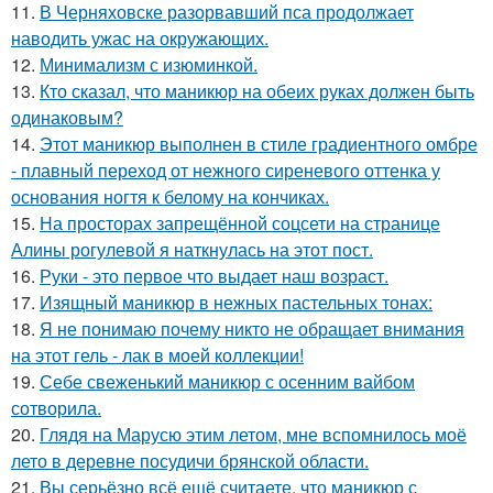
11.
В Черняховске разорвавший пса продолжает
наводить ужас на окружающих.
12.
Минимализм с изюминкой.
13.
Кто сказал, что маникюр на обеих руках должен быть
одинаковым?
14.
Этот маникюр выполнен в стиле градиентного омбре
- плавный переход от нежного сиреневого оттенка у
основания ногтя к белому на кончиках.
15.
На просторах запрещённой соцсети на странице
Алины рогулевой я наткнулась на этот пост.
16.
Руки - это первое что выдает наш возраст.
17.
Изящный маникюр в нежных пастельных тонах:
18.
Я не понимаю почему никто не обращает внимания
на этот гель - лак в моей коллекции!
19.
Себе свеженький маникюр с осенним вайбом
сотворила.
20.
Глядя на Марусю этим летом, мне вспомнилось моё
лето в деревне посудичи брянской области.
21.
Вы серьёзно всё ещё считаете, что маникюр с