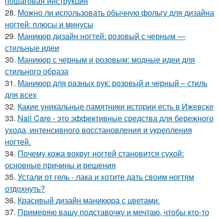
пошаговая инструкция
28.
Можно ли использовать обычную фольгу для дизайна
ногтей: плюсы и минусы
29.
Маникюр дизайн ногтей: розовый с черным —
стильные идеи
30.
Маникюр с черным и розовым: модные идеи для
стильного образа
31.
Маникюр для разных рук: розовый и черный – стиль
для всех
32.
Какие уникальные памятники истории есть в Ижевске
33.
Nail Care - это эффективные средства для бережного
ухода, интенсивного восстановления и укрепления
ногтей.
34.
Почему кожа вокруг ногтей становится сухой:
основные причины и решения
35.
Устали от гель - лака и хотите дать своим ногтям
отдохнуть?
36.
Красивый дизайн маникюра с цветами.
37.
Примеряю вашу подставочку и мечтаю, чтобы кто-то