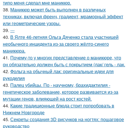
типо меня сделал мне маникюр.
38.
Маникюр может быть выполнен в различных
техниках, включая френч, градиент, мраморный эффект
или геометрические узоры.
39.
---
40.
В Ялте 46-летняя Ольга Дяченко стала участницей
необычного инцидента из-за своего жёлто-синего
маникюра.
41.
Почему-то у многих представление о маникюре, что
он обязательно должен быть с покрытием (лак/ гель - лак.
42.
Фольга на обычный лак: оригинальные идеи для
рукоделия
43.
Палец убийцы. По - научному, брахидактилия -
генетическое заболевание, которое развивается из-за
мутации генов, влияющей на рост костей.
44.
Какие традиционные блюда стоит попробовать в
Нижнем Новгороде
45.
Секреты создания 3D рисунков на ногтях: пошаговое
руководство