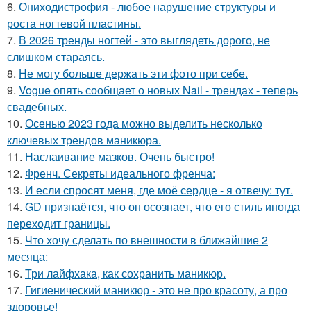
6.
Ониходистрофия - любое нарушение структуры и
роста ногтевой пластины.
7.
В 2026 тренды ногтей - это выглядеть дорого, не
слишком стараясь.
8.
Не могу больше держать эти фото при себе.
9.
Vogue опять сообщает о новых Nail - трендах - теперь
свадебных.
10.
Осенью 2023 года можно выделить несколько
ключевых трендов маникюра.
11.
Наслаивание мазков. Очень быстро!
12.
Френч. Секреты идеального френча:
13.
И если спросят меня, где моё сердце - я отвечу: тут.
14.
GD признаётся, что он осознает, что его стиль иногда
переходит границы.
15.
Что хочу сделать по внешности в ближайшие 2
месяца:
16.
Три лайфхака, как сохранить маникюр.
17.
Гигиенический маникюр - это не про красоту, а про
здоровье!