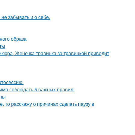
не забывать и о себе.
ьного образа
еты
икюра, Женечка травинка за травинкой приводит
отосессию.
одимо соблюдать 5 важных правил:
йны
е, то расскажу о причинах сделать паузу в