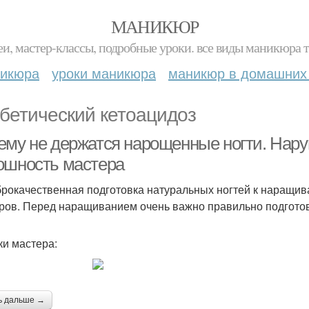
МАНИКЮР
и, мастер-классы, подробные уроки. все виды маникюра т
никюра
уроки маникюра
маникюр в домашних
бетический кетоацидоз
ему не держатся нарощенные ногти. Нар
ошность мастера
рокачественная подготовка натуральных ногтей к наращи
ров. Перед наращиванием очень важно правильно подготов
и мастера:
ь дальше →