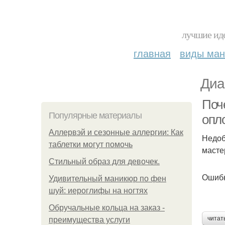
лучшие иде
главная
виды ма
Диа
Поч
Популярные материалы
опл
Аллервэй и сезонные аллергии: Как
Недоб
таблетки могут помочь
масте
Стильный образ для девочек.
Ошибк
Удивительный маникюр по фен
шуй: иероглифы на ногтях
Обручальные кольца на заказ -
читат
преимущества услуги