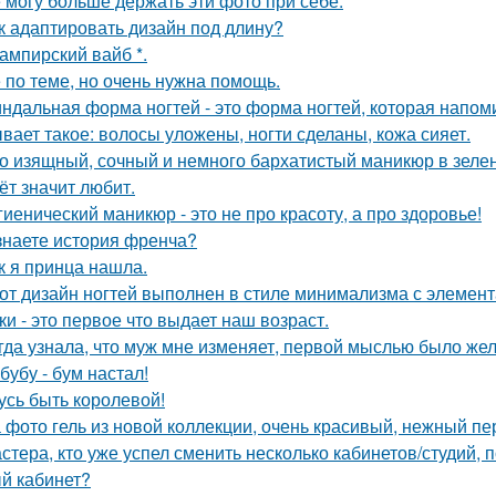
 могу больше держать эти фото при себе.
к адаптировать дизайн под длину?
вампирский вайб *.
 по теме, но очень нужна помощь.
ндальная форма ногтей - это форма ногтей, которая напом
вает такое: волосы уложены, ногти сделаны, кожа сияет.
о изящный, сочный и немного бархатистый маникюр в зелен
ёт значит любит.
гиенический маникюр - это не про красоту, а про здоровье!
знаете история френча?
к я принца нашла.
от дизайн ногтей выполнен в стиле минимализма с элемент
ки - это первое что выдает наш возраст.
гда узнала, что муж мне изменяет, первой мыслью было жел
бубу - бум настал!
усь быть королевой!
 фото гель из новой коллекции, очень красивый, нежный пе
стера, кто уже успел сменить несколько кабинетов/студий, 
й кабинет?