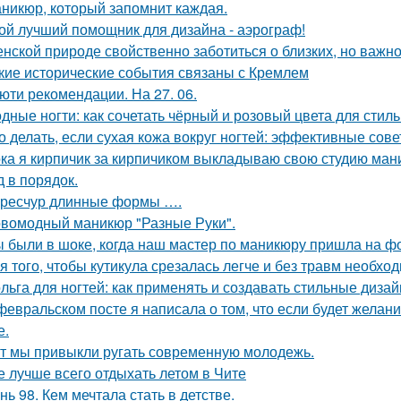
никюр, который запомнит каждая.
ой лучший помощник для дизайна - аэрограф!
нской природе свойственно заботиться о близких, но важно 
кие исторические события связаны с Кремлем
юти рекомендации. На 27. 06.
дные ногти: как сочетать чёрный и розовый цвета для стил
о делать, если сухая кожа вокруг ногтей: эффективные сов
ка я кирпичик за кирпичиком выкладываю свою студию ман
д в порядок.
ресчур длинные формы ….
вомодный маникюр "Разные Руки".
 были в шоке, когда наш мастер по маникюру пришла на ф
я того, чтобы кутикула срезалась легче и без травм необх
льга для ногтей: как применять и создавать стильные диза
февральском посте я написала о том, что если будет желани
е.
т мы привыкли ругать современную молодежь.
е лучше всего отдыхать летом в Чите
нь 98. Кем мечтала стать в детстве.