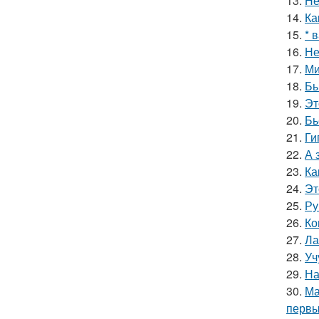
13.
Не
14.
Ка
15.
* 
16.
Не
17.
Ми
18.
Бы
19.
Эт
20.
Бь
21.
Ги
22.
А 
23.
Ка
24.
Эт
25.
Ру
26.
Ко
27.
Ла
28.
Уч
29.
На
30.
Ма
первы