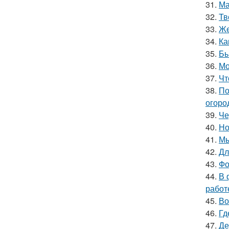
31.
Ма
32.
Тв
33.
Же
34.
Ка
35.
Бь
36.
Мо
37.
Чт
38.
По
огоро
39.
Че
40.
Но
41.
Мы
42.
Дл
43.
Фо
44.
В 
работ
45.
Во
46.
Гд
47.
Де