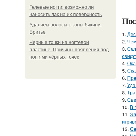
Гелевые ногти: возможно ли
наносить лак на их поверхность
Пос
Удаляем волосы с зоны бикини.
Бритье
1.
Дес
2.
Чем
Черные точки на ногтевой
3.
Сел
пластине. Причины появления под
свифт
ногтями чёрных точек
4.
Ока
5.
Ска
6.
Пре
7.
Уда
8.
Тра
9.
Све
10.
В 
11.
Эл
игрив
12.
Се