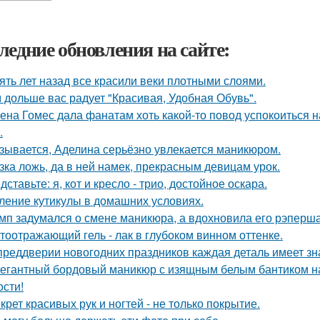
ледние обновления на сайте:
ять лет назад все красили веки плотными слоями.
 дольше вас радует "Красивая, Удобная Обувь".
ена Гомес дала фанатам хоть какой-то повод успокоиться н
.
зывается, Аделина серьёзно увлекается маникюром.
зка ложь, да в ней намек, прекрасным девицам урок.
дставьте: я, кот и кресло - трио, достойное оскара.
ление кутикулы в домашних условиях.
мп задумался о смене маникюра, а вдохновила его рэперш
тоотражающий гель - лак в глубоком винном оттенке.
преддверии новогодних праздников каждая деталь имеет зна
егантный бордовый маникюр с изящным белым бантиком на о
ости!
крет красивых рук и ногтей - не только покрытие.