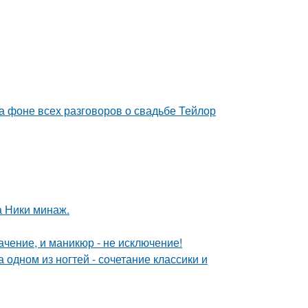
а фоне всех разговоров о свадьбе Тейлор
а Ники минаж.
чение, и маникюр - не исключение!
дном из ногтей - сочетание классики и