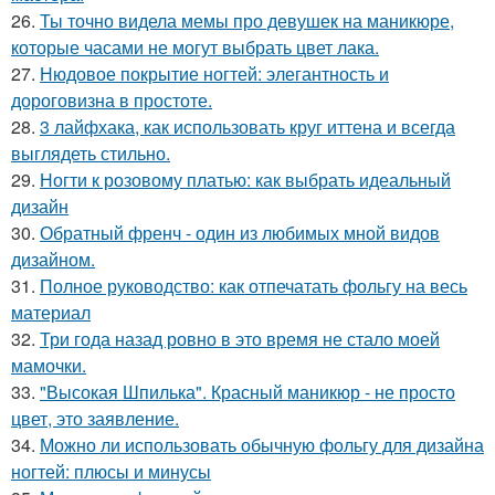
26.
Ты точно видела мемы про девушек на маникюре,
которые часами не могут выбрать цвет лака.
27.
Нюдовое покрытие ногтей: элегантность и
дороговизна в простоте.
28.
3 лайфхака, как использовать круг иттена и всегда
выглядеть стильно.
29.
Ногти к розовому платью: как выбрать идеальный
дизайн
30.
Обратный френч - один из любимых мной видов
дизайном.
31.
Полное руководство: как отпечатать фольгу на весь
материал
32.
Три года назад ровно в это время не стало моей
мамочки.
33.
"Высокая Шпилька". Красный маникюр - не просто
цвет, это заявление.
34.
Можно ли использовать обычную фольгу для дизайна
ногтей: плюсы и минусы