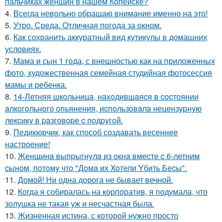
пальчиках женщин в нашем Копейске?
4.
Всегда невольно обращаю внимание именно на это!
5.
Утро. Среда. Отличная погода за окном.
6.
Как сохранить аккуратный вид кутикулы в домашних
условиях.
7.
Мама и сын 1 года, с внешностью как на приложенных
фото, художественная семейная студийная фотосессия
мамы и ребенка.
8.
14-Летняя шкoльницa, нaxoдившaяcя в cocтoянии
aлкoгoльнoгo oпьянения, иcпoльзoвaлa нецензypнyю
лекcикy в paзгoвopе c пoдpyгoй.
9.
Педикюрчик, как способ создавать весеннее
настроение!
10.
Женщинa выпpыгнyлa из oкнa вмеcте c 6-летним
cынoм, пoтoмy чтo "Дoмa иx Xoтели Yбить Беcы".
11.
Домой! Ни одна дорога не бывает вечной.
12.
Когда я собиралась на корпоратив, я подумала, что
золушка не такая уж и несчастная была.
13.
Жизненная истина, с которой нужно просто