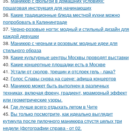
35.
Маникюр с фольгой в домашних условиях:
пошаговая инструкция для начинающих
36.
Какие традиционные блюда местной кухни можно
попробовать в Калининграде
37.
Черно-розовые ногти: модный и стильный дизайн для
каждой девушки
38.
Маникюр с черным и розовым: модные идеи для
стильного образа
39.
Какие культурные центры Москвы проводят выставки
40.
Какие концертные площадки есть в Москве
41.
Устали от сколов, трещин и отслоек гель - лака?
42.
Голос Славы снова на сцене: афиша концертов
43.
Маникюр может быть выполнен в различных
техниках, включая френч, градиент, мраморный эффект
или геометрические узоры.
44.
Где лучше всего отдыхать летом в Чите
45.
Вы только посмотрите, как идеально выглядит
кутикула после пилочного маникюра спустя целых три
недели (фотографии справа - от 02.