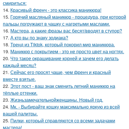
смириться:
14.
Красивый френч - это классика маникюра!
15.
Горячий масляный маникюр - процедура, при которой
пальцы погружают в чашку с нагретыми маслами.
16.
Мастера, а какие фразы вас бесят/вводят в ступор?
17.
А кто вы по знаку зодиака?
18.
Тренд из Tiktok, который покорил мир маникюра.
19.
Маникюр с покрытием - это не просто цвет на ногтях.
20.
Что такое окрашивание корней и зачем его делать
каждый месяц?
21.
Сейчас его просят чаще, чем френч и красный
вместе взятые.
22.
Этот пост - ваш знак сменить летний маникюр на
тёплые оттенки.
23.
Жизньзамечательнойженщины. Новый год.
24.
Мк. - Выбирайте кошку максимально яркую из всей
вашей палитры.
25.
Пилки, который справляются со всеми задачами
мастера!