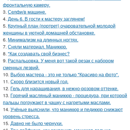
фронтальную камеру.
3.
Селфи/в машине.
4.
День 6. В гости к мастеру заглянем!
5.
Крупный план (портрет) очаровательной молодой
женщины в уютной домашней обстановке.
6.
Минимализм на длинных ногтях.
7.
Сняли материал. Маникюр.
8.
"Как создавать свой бизнес?
9.
Распальцовка. У меня вот такой резак с набором
сменных лезвий.
10.
Выбор мастера - это не только "Красиво на фото".
11.
Скоро близится новый год.
12.
Гель для наращивания, в нежно-розовом оттенке.
13.
Горячий масляный маникюр - процедура, при которой
пальцы погружают в чашку с нагретыми маслами.
14.
Учёные выяснили, что маникюр и педикюр снижают
уровень стресса.
15.
Давно не было чернухи.