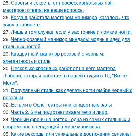
25.
Советы и секреты от профессиональных nail-
мастеров: ответы на ваши вопросы
26.
Когда я работала мастером маникюра, казалось, что
живу в кабинете.
27.
Лишь в том случае, если у вас тонкие и ломкие ногти.
28.
Черно-розовый маникюр миндаль: модные идеи для
стильных ногтей
29.
Квадратный маникюр розовый с черным:
элегантность и стиль
30.
Несколько красивых работ от нашего мастера
Любови, которая работает в нашей студии в ТЦ "Витте
Молл".
31.
Популярный стиль: как сделать ногти омбре черный с
розовым
32.
Есть ли в Орле театры или концертные залы
33.
Часть 2. 6 мы подготавливаем тело и лицо.
34.
Черный френч на ногтях - одна из самых стильных и
современных тенденций в мире маникюра.
35.
Какие рекорды или уникальные достижения связаны