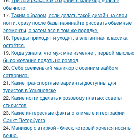
16.
Три лайфхака, как сохранить маникюр дольше
обычного.
17.
Таким образом, если делать такой дизайн на свои
ногти, сразу после базы начинайте рисовать обьемные
элементы, а затем все в том же порядке.
18.
Тренды приходят и уходят, а элегантная классика
остаётся.
19.
Когда узнала, что муж мне изменяет, первой мыслью
было желание подать на развод.
20.
Себе свеженький маникюр с осенним вайбом
сотворила.
21.
Какие транспортные варианты доступны для
туристов в Ульяновске
22.
Какие ногти сделать к розовому платью: советы
стилистов
23.
Какие интересные факты о климате и географии
Санкт-Петербурга
24.
Маникюр с втиркой - блеск, который хочется носить
вечно.