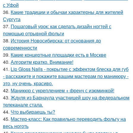
с Уфой
36.
Какие традиции и обычаи характерны для жителей
Сургута
37.
Пошаговый урок: как сделать дизайн ногтей с
помощью отрывной фольги
38.
История Новосибирска: от основания до
современности
39.
Какие концертные площадки есть в Москве
40.
Алгоритм кратко. Внимание!
41.
Lip Gloss Nails - покрытие с эффектом блеска для губ
- расскажите и покажите вашим мастерам по маникюру -
это, ну очень, красиво.
42.
Маникюр с укреплением + френч с изюминкой!
43.
Ждуля из Барнаула участницей шоу на федеральном
телеканале стала.
44.
Что выбираешь ты?
45.
Мастер-класс: Как правильно переводить фольгу на
весь ноготь