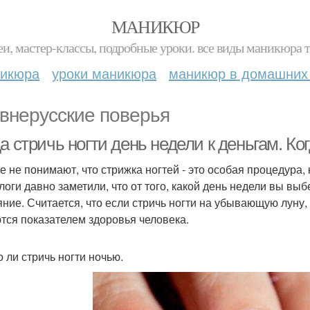
МАНИКЮР
и, мастер-классы, подробные уроки. все виды маникюра т
никюра
уроки маникюра
маникюр в домашних
внерусские поверья
а стричь ногти день недели к деньгам. Ко
е не понимают, что стрижка ногтей - это особая процедура,
логи давно заметили, что от того, какой день недели вы вы
яние. Считается, что если стричь ногти на убывающую луну,
тся показателем здоровья человека.
 ли стричь ногти ночью.