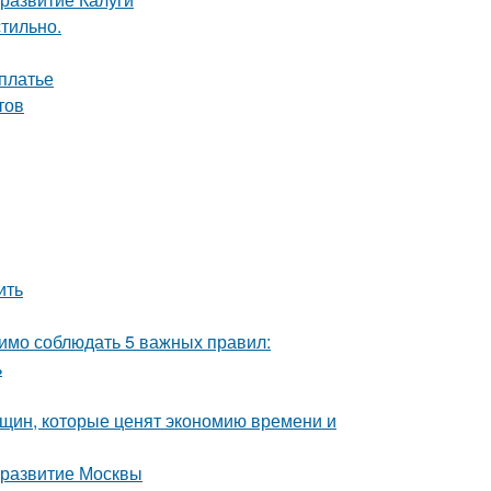
стильно.
 платье
тов
ить
одимо соблюдать 5 важных правил:
ь
нщин, которые ценят экономию времени и
 развитие Москвы