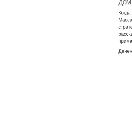
дом
Когда
Масса
страт
расск
прима
Денеж