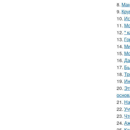
8.
Ман
9.
Кру
10.
Ис
11.
Мо
12.
* 
13.
Го
14.
Ми
15.
Мо
16.
Да
17.
Бы
18.
Тр
19.
Ин
20.
Эт
основ
21.
На
22.
Уч
23.
Чт
24.
Аж
25.
Ка