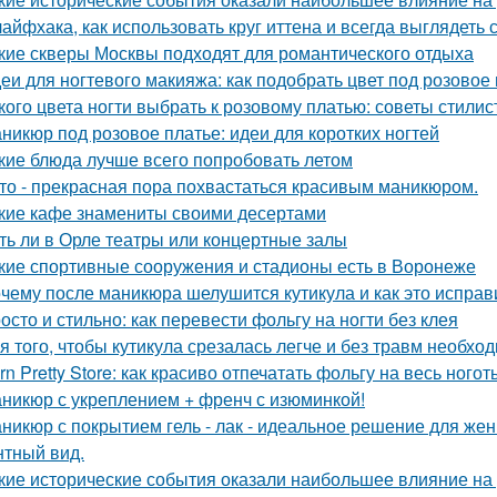
лайфхака, как использовать круг иттена и всегда выглядеть 
кие скверы Москвы подходят для романтического отдыха
еи для ногтевого макияжа: как подобрать цвет под розовое
кого цвета ногти выбрать к розовому платью: советы стилис
никюр под розовое платье: идеи для коротких ногтей
кие блюда лучше всего попробовать летом
то - прекрасная пора похвастаться красивым маникюром.
кие кафе знамениты своими десертами
ть ли в Орле театры или концертные залы
кие спортивные сооружения и стадионы есть в Воронеже
чему после маникюра шелушится кутикула и как это исправ
осто и стильно: как перевести фольгу на ногти без клея
я того, чтобы кутикула срезалась легче и без травм необх
rn Pretty Store: как красиво отпечатать фольгу на весь ногот
никюр с укреплением + френч с изюминкой!
никюр с покрытием гель - лак - идеальное решение для же
нтный вид.
кие исторические события оказали наибольшее влияние на