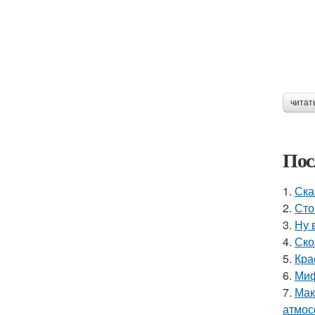
читат
Пос
1.
Ска
2.
Сто
3.
Ну 
4.
Ско
5.
Кра
6.
Миф
7.
Мак
атмос