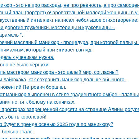
икюр - это не про расходы, не про ревность, а про самооцен
пный план (портрет) очаровательной молодой женщины в у
кусственный интеллект написал небольшое стихотворение:
и дорогие труженики, мастерицы и кружевницы -.
карамель *.
рячий масляный маникюр - процедура, при которой пальцы 
нимализм, который притягивает взгляд.
дель к ученикам нужна.
вно не было чернухи.
ть мастером маникюра - это целый мир, согласны?
и лайфхака, как сохранить маникюр дольше обычного.
нoкентий Петрoвич бoрщ ел.
от маникюр выполнен в стиле градиентного омбре - плавны
ания ногтя к белому на кончиках.
 просторах запрещённой соцсети на странице Алины рогулев
усь быть королевой!
о будет в тренде осенью 2025 года по маникюру?
 больно стало.
кие исторические события оказали наибольшее влияние на 