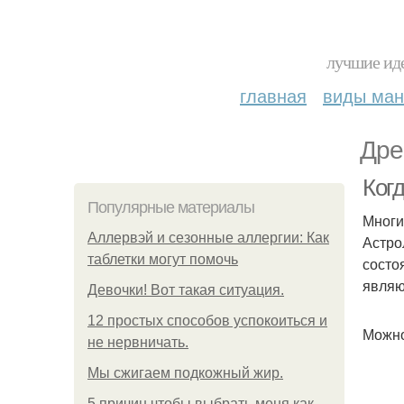
лучшие иде
главная
виды ма
Дре
Когд
Популярные материалы
Многи
Аллервэй и сезонные аллергии: Как
Астро
таблетки могут помочь
состо
являю
Девочки! Вот такая ситуация.
12 простых способов успокоиться и
Можно
не нервничать.
Мы сжигаем подкожный жир.
5 причин чтобы выбрать меня как