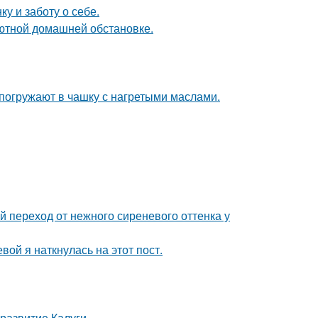
ку и заботу о себе.
ютной домашней обстановке.
погружают в чашку с нагретыми маслами.
й переход от нежного сиреневого оттенка у
ой я наткнулась на этот пост.
развитие Калуги