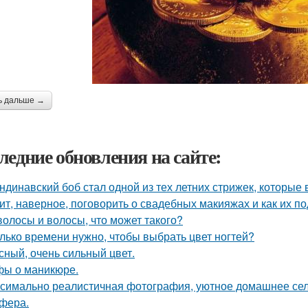
ь дальше →
ледние обновления на сайте:
ндинавский боб стал одной из тех летних стрижек, которые 
ит, наверное, поговорить о свадебных макияжах и как их по
волосы и волосы, что может такого?
лько времени нужно, чтобы выбрать цвет ногтей?
сный, очень сильный цвет.
ы о маникюре.
симально реалистичная фотография, уютное домашнее сел
фера.