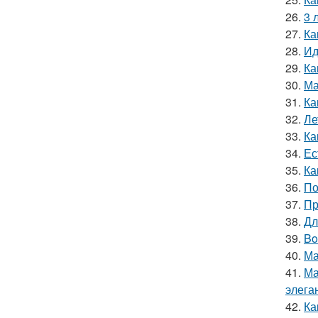
26.
3 
27.
Ка
28.
Ид
29.
Ка
30.
Ма
31.
Ка
32.
Ле
33.
Ка
34.
Ес
35.
Ка
36.
По
37.
Пр
38.
Дл
39.
Bo
40.
Ма
41.
Ма
элега
42.
Ка