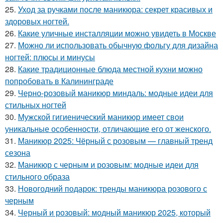
25.
Уход за ручками после маникюра: секрет красивых и
здоровых ногтей.
26.
Какие уличные инсталляции можно увидеть в Москве
27.
Можно ли использовать обычную фольгу для дизайна
ногтей: плюсы и минусы
28.
Какие традиционные блюда местной кухни можно
попробовать в Калининграде
29.
Черно-розовый маникюр миндаль: модные идеи для
стильных ногтей
30.
Мужской гигиенический маникюр имеет свои
уникальные особенности, отличающие его от женского.
31.
Маникюр 2025: Чёрный с розовым — главный тренд
сезона
32.
Маникюр с черным и розовым: модные идеи для
стильного образа
33.
Новогодний подарок: тренды маникюра розового с
черным
34.
Черный и розовый: модный маникюр 2025, который