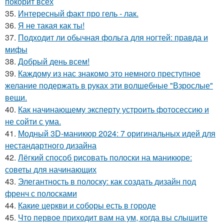
покорит всех
35.
Интересный факт про гель - лак.
36.
Я не такая как ты!
37.
Подходит ли обычная фольга для ногтей: правда и
мифы
38.
Добрый день всем!
39.
Каждому из нас знакомо это немного преступное
желание подержать в руках эти волшебные "Взрослые"
вещи.
40.
Как начинающему эксперту устроить фотосессию и
не сойти с ума.
41.
Модный 3D-маникюр 2024: 7 оригинальных идей для
нестандартного дизайна
42.
Лёгкий способ рисовать полоски на маникюре:
советы для начинающих
43.
Элегантность в полоску: как создать дизайн под
френч с полосками
44.
Какие церкви и соборы есть в городе
45.
Что первое приходит вам на ум, когда вы слышите