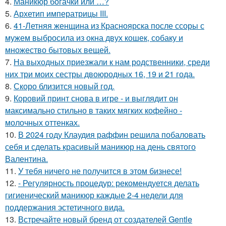
4.
Маникюр богачки или …?
5.
Архетип императрицы III.
6.
41-Летняя женщина из Красноярска после ссоры с
мужем выбросила из окна двух кошек, собаку и
множество бытовых вещей.
7.
На выходных приезжали к нам родственники, среди
них три моих сестры двоюродных 16, 19 и 21 года.
8.
Скоро близится новый год.
9.
Коровий принт снова в игре - и выглядит он
максимально стильно в таких мягких кофейно -
молочных оттенках.
10.
В 2024 году Клаудия раффин решила побаловать
себя и сделать красивый маникюр на день святого
Валентина.
11.
У тебя ничего не получится в этом бизнесе!
12.
- Регулярность процедур: рекомендуется делать
гигиенический маникюр каждые 2-4 недели для
поддержания эстетичного вида.
13.
Встречайте новый бренд от создателей Gentle