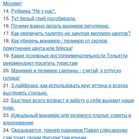
Monster!
14.
Рубрика "Не у нас".
15.
Тут белый гриб пособирала.
16.
Почему важно делать маникюр регулярно.
17.
Как увеличить палитру не закупая миллион цветов?
18.
Как уберечь маникюр / педикюр от сколов,
помутнения цвета или блеска!
19.
Какие основные достопримечательности Тольятти
рекомендуют посетить туристам
20.
Маникюр и педикюр сделаны - считай, к отпуску
готова!
21.
3 лайфхака, как использовать круг иттена и всегда
выглядеть стильно.
22.
Быстрее всего возраст и заботу о себе выдают наши
руки.
23.
Идеальный маникюр для розового платья: советы и
вдохновение
24.
Оказывается, тренер парников Павел слюсаренко
сам точит своим фигуристам коньки.