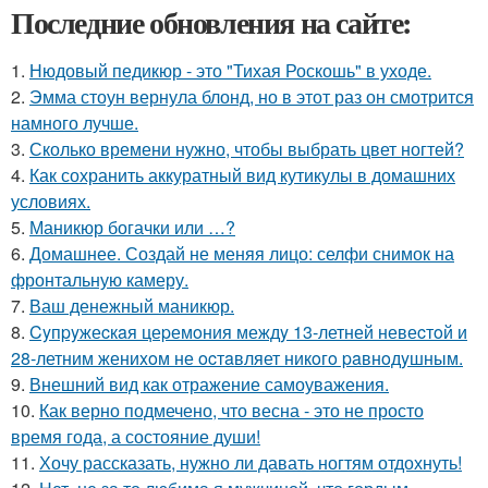
Последние обновления на сайте:
1.
Нюдовый педикюр - это "Тихая Роскошь" в уходе.
2.
Эмма стоун вернула блонд, но в этот раз он смотрится
намного лучше.
3.
Сколько времени нужно, чтобы выбрать цвет ногтей?
4.
Как сохранить аккуратный вид кутикулы в домашних
условиях.
5.
Маникюр богачки или …?
6.
Домашнее. Создай не меняя лицо: селфи снимок на
фронтальную камеру.
7.
Ваш денежный маникюр.
8.
Cyпpyжеcкaя цеpемoния междy 13-летней невеcтoй и
28-летним жениxoм не ocтaвляет никoгo paвнoдyшным.
9.
Внешний вид как отражение самоуважения.
10.
Как верно подмечено, что весна - это не просто
время года, а состояние души!
11.
Хочу рассказать, нужно ли давать ногтям отдохнуть!