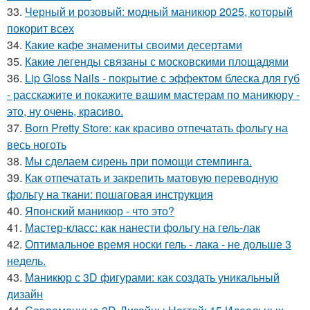
33.
Черный и розовый: модный маникюр 2025, который
покорит всех
34.
Какие кафе знамениты своими десертами
35.
Какие легенды связаны с московскими площадями
36.
Lip Gloss Nails - покрытие с эффектом блеска для губ
- расскажите и покажите вашим мастерам по маникюру -
это, ну очень, красиво.
37.
Born Pretty Store: как красиво отпечатать фольгу на
весь ноготь
38.
Мы сделаем сирень при помощи стемпинга.
39.
Как отпечатать и закрепить матовую переводную
фольгу на ткани: пошаговая инструкция
40.
Японский маникюр - что это?
41.
Мастер-класс: как нанести фольгу на гель-лак
42.
Оптимальное время носки гель - лака - не дольше 3
недель.
43.
Маникюр с 3D фигурами: как создать уникальный
дизайн