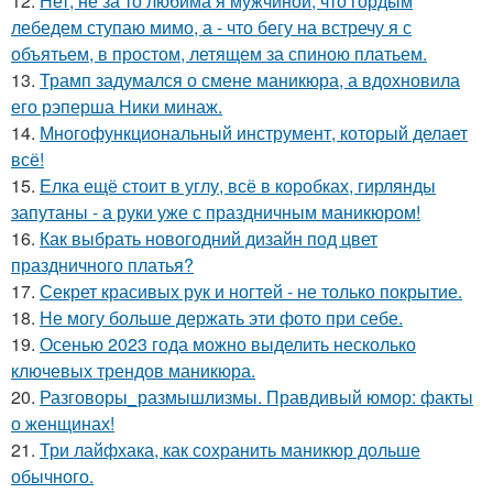
12.
Нет, не за то любима я мужчиной, что гордым
лебедем ступаю мимо, а - что бегу на встречу я с
объятьем, в простом, летящем за спиною платьем.
13.
Трамп задумался о смене маникюра, а вдохновила
его рэперша Ники минаж.
14.
Многофункциональный инструмент, который делает
всё!
15.
Елка ещё стоит в углу, всё в коробках, гирлянды
запутаны - а руки уже с праздничным маникюром!
16.
Как выбрать новогодний дизайн под цвет
праздничного платья?
17.
Секрет красивых рук и ногтей - не только покрытие.
18.
Не могу больше держать эти фото при себе.
19.
Осенью 2023 года можно выделить несколько
ключевых трендов маникюра.
20.
Разговоры_размышлизмы. Правдивый юмор: факты
о женщинах!
21.
Три лайфхака, как сохранить маникюр дольше
обычного.