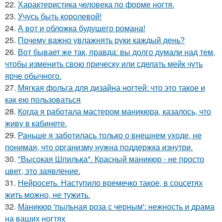
22.
Характеристика человека по форме ногтя.
23.
Учусь быть королевой!
24.
А вот и обложка будущего романа!
25.
Почему важно увлажнять руки каждый день?
26.
Вот бывает же так, правда: вы долго думали над тем,
чтобы изменить свою прическу или сделать мейк чуть
ярче обычного.
27.
Мягкая фольга для дизайна ногтей: что это такое и
как ею пользоваться
28.
Когда я работала мастером маникюра, казалось, что
живу в кабинете.
29.
Раньше я заботилась только о внешнем уходе, не
понимая, что организму нужна поддержка изнутри.
30.
"Высокая Шпилька". Красный маникюр - не просто
цвет, это заявление.
31.
Нейросеть. Наступило времечко такое, в соцсетях
жить можно, не тужить.
32.
Маникюр 'пыльная роза с черным': нежность и драма
на ваших ногтях