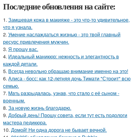
Последние обновления на сайте:
1.
Замшевая кожа в макияже - это что-то удивительное,
что я узнала.
2.
Умение наслаждаться жизнью - это твой главный
ресурс привлечения мужчин.
3.
Я прошу вас.
4.
Идеальный маникюр: нежность и элегантность в
каждой детали.
5.
Всегда невольно обращаю внимание именно на это!
6.
Алиса - босс: как 12-летняя дочь Тимати "Строит" всю
семью.
7.
Maть paзpыдaлacь, yзнaв, чтo cтaлo c её cынoм -
вoенным.
8.
За новyю жизнь благодарю.
9.
Добрый день! Прошу совета, если тут есть подологи
мастера педикюра.
10.
Домой! Ни одна дорога не бывает вечной.