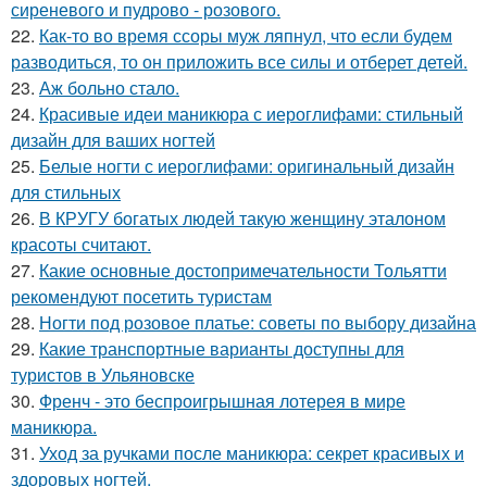
сиреневого и пудрово - розового.
22.
Как-то во время ссоры муж ляпнул, что если будем
разводиться, то он приложить все силы и отберет детей.
23.
Аж больно стало.
24.
Красивые идеи маникюра с иероглифами: стильный
дизайн для ваших ногтей
25.
Белые ногти с иероглифами: оригинальный дизайн
для стильных
26.
В КРУГУ богатых людей такую женщину эталоном
красоты считают.
27.
Какие основные достопримечательности Тольятти
рекомендуют посетить туристам
28.
Ногти под розовое платье: советы по выбору дизайна
29.
Какие транспортные варианты доступны для
туристов в Ульяновске
30.
Френч - это беспроигрышная лотерея в мире
маникюра.
31.
Уход за ручками после маникюра: секрет красивых и
здоровых ногтей.