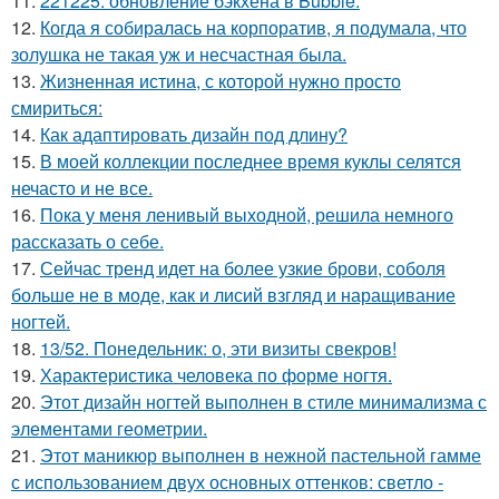
11.
221225: обновление бэкхена в Bubble.
12.
Когда я собиралась на корпоратив, я подумала, что
золушка не такая уж и несчастная была.
13.
Жизненная истина, с которой нужно просто
смириться:
14.
Как адаптировать дизайн под длину?
15.
В моей коллекции последнее время куклы селятся
нечасто и не все.
16.
Пока у меня ленивый выходной, решила немного
рассказать о себе.
17.
Сейчас тренд идет на более узкие брови, соболя
больше не в моде, как и лисий взгляд и наращивание
ногтей.
18.
13/52. Понедельник: о, эти визиты свекров!
19.
Характеристика человека по форме ногтя.
20.
Этот дизайн ногтей выполнен в стиле минимализма с
элементами геометрии.
21.
Этот маникюр выполнен в нежной пастельной гамме
с использованием двух основных оттенков: светло -