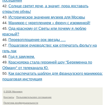
посещения
42.
Солнце светит ярче, а значит, пора доставать
открытую обувь!
43.
Историческое значение музеев для Москвы
44.
Маникюр с укреплением + френч с изюминкой!
45.
Ода красному от Светы или почему я люблю
красный?
46.
Перевоплощение рок-звезды ….
47.
Пошаговое руководство: как отпечатать фольгу на
гель лак
48.
Год я замужем.
49.
Красноярка стала героиней шоу "Беременна по
Обману" от телеканала Ю.
50.
Как распечатать шаблон для французского маникюра:
пошаговая инструкция
© 2026 Маникюр
Контакты
Пользовательское соглашение
Политика конфидециальности